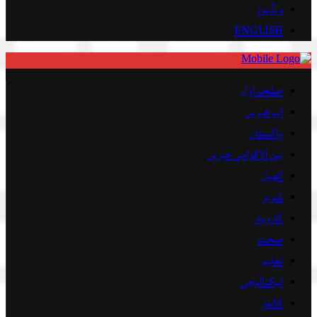
ویڈیوز
ENGLISH
صفحہ اوّل
اہم خبریں
پاکستان
بین الاقوامی خبریں
کھیل
شوبز
کاروبار
صحت
تعلیم
ٹیکنالوجی
کالمز