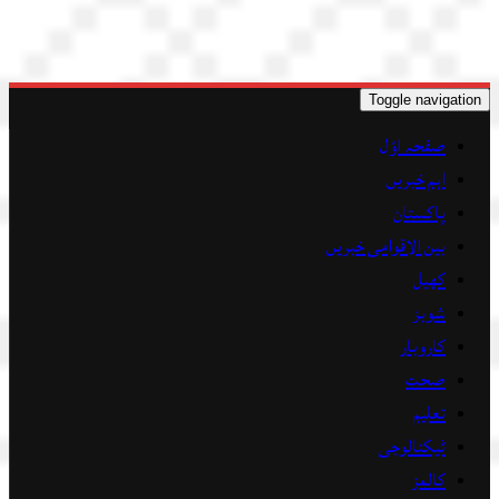
Toggle navigation
صفحہ اوّل
اہم خبریں
پاکستان
بین الاقوامی خبریں
کھیل
شوبز
کاروبار
صحت
تعلیم
ٹیکنالوجی
کالمز