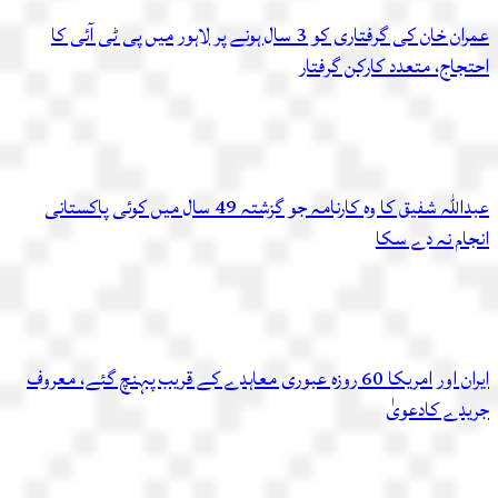
عمران خان کی گرفتاری کو 3 سال ہونے پر لاہور میں پی ٹی آئی کا
احتجاج، متعدد کارکن گرفتار
عبداللہ شفیق کا وہ کارنامہ جو گزشتہ 49 سال میں کوئی پاکستانی
انجام نہ دے سکا
ایران اور امریکا 60 روزہ عبوری معاہدے کے قریب پہنچ گئے، معروف
جریدے کادعویٰ