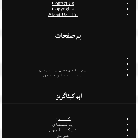
Contact Us
Copyrights
About Us – En
اہم صفحات
پرائیویسی پالیسی
ہمارے بارے میں
اہم کیٹاگریز
کالمز
پاکستان
ٹیکنالوجی
شوبز