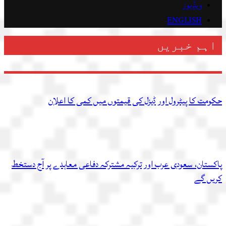
ویڈیوز
ENGLISH
اہم خبریں
حکومت کا پیٹرول اور ڈیزل کی قیمتوں میں کمی کا اعلان
پاکستان، سعودی عرب اور ترکیہ مشترکہ دفاعی معاہدے پر آج دستخط
کریں گے