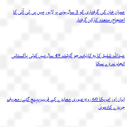
عمران خان کی گرفتاری کو 3 سال ہونے پر لاہور میں پی ٹی آئی کا
احتجاج، متعدد کارکن گرفتار
عبداللہ شفیق کا وہ کارنامہ جو گزشتہ 49 سال میں کوئی پاکستانی
انجام نہ دے سکا
ایران اور امریکا 60 روزہ عبوری معاہدے کے قریب پہنچ گئے، معروف
جریدے کادعویٰ