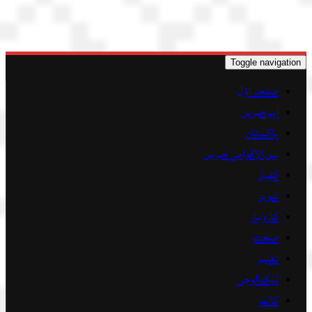
Toggle navigation
صفحہ اوّل
اہم خبریں
پاکستان
بین الاقوامی خبریں
کھیل
شوبز
کاروبار
صحت
تعلیم
ٹیکنالوجی
کالمز