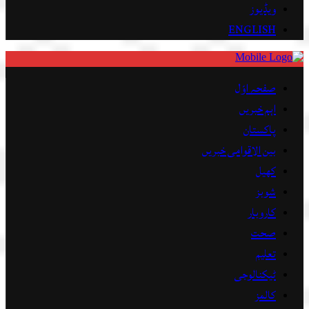
ویڈیوز
ENGLISH
صفحہ اوّل
اہم خبریں
پاکستان
بین الاقوامی خبریں
کھیل
شوبز
کاروبار
صحت
تعلیم
ٹیکنالوجی
کالمز