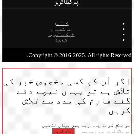
اہم کیٹاگریز
کالمز
پاکستان
ٹیکنالوجی
شوبز
Copyright © 2016-2025. All rights Reserved.
اگر آپ کو کسی مخصوص خبر کی
تلاش ہے تو یہاں نیچے دئے
گئے فارم کی مدد سے تلاش
کریں
جو تلاش کرنا چاہ رہے ہیں یہاں لکھیں