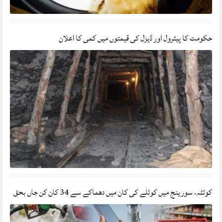
حکومت کا پیٹرول اور ڈیزل کی قیمتوں میں کمی کا اعلان
کوئٹہ، سورینج میں کوئلے کی کان میں دھماکے سے 34 کان کن جاں بحق