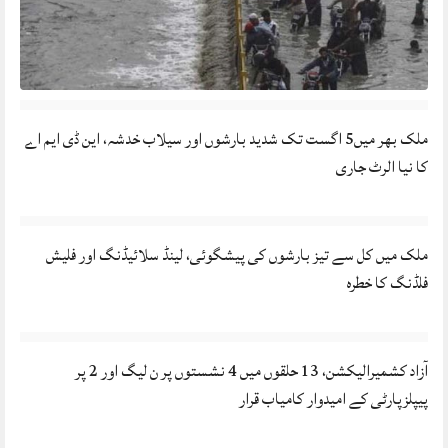
ملک بھر میں5 اگست تک شدید بارشوں اور سیلاب خدشہ، این ڈی ایم اے
کا نیا الرٹ جاری
ملک میں کل سے تیز بارشوں کی پیشگوئی، لینڈ سلائیڈنگ اور فلیش
فلڈنگ کا خطرہ
آزاد کشمیرالیکشن، 13 حلقوں میں 4 نشستوں پر ن لیگ اور 2 پر
پیپلزپارٹی کے امیدوار کامیاب قرار