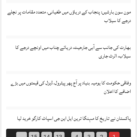
مون سون بارشیں: پنجاب کے دریاؤں میں طغیانی، متعدد مقامات پر نچلے
درجے کا سیلاب
بھارت کی جانب سے آبی جارحیت، دریائے چناب میں اونچے درجے کا
سیلاب، الرٹ جاری
وفاقی حکومت کا یومیہ بنیاد پر آج پھر پیٹرول، ڈیزل کی قیمتوں میں بڑے
اضافے کا اعلان
پاکستان نے تاریخ کا مہنگا ترین ایل این جی اسپاٹ کارگو خرید لیا
←
15
14
13
4
3
2
1