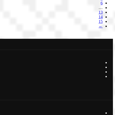
6
…
13
14
15
←