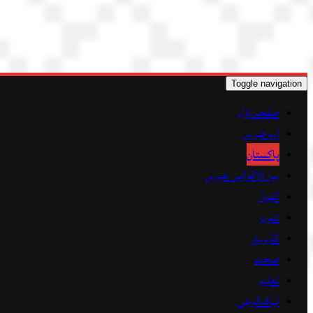
Toggle navigation
صفحہ اوّل
اہم خبریں
پاکستان
بین الاقوامی خبریں
کھیل
شوبز
کاروبار
صحت
تعلیم
ٹیکنالوجی