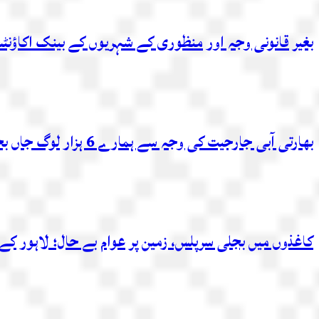
بغیر قانونی وجہ اور منظوری کے شہریوں کے بینک اکاؤنٹس 
بھارتی آبی جارحیت کی وجہ سے ہمارے 6 ہزار لوگ جاں بحق ہو چکے، مصدق ملک
کاغذوں میں بجلی سرپلس، زمین پر عوام بے حال؛ لاہور کے 