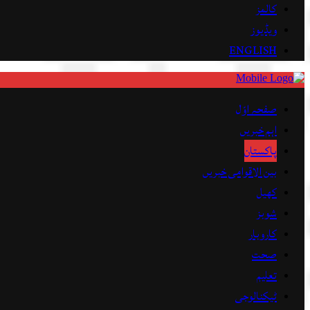
کالمز
ویڈیوز
ENGLISH
صفحہ اوّل
اہم خبریں
پاکستان
بین الاقوامی خبریں
کھیل
شوبز
کاروبار
صحت
تعلیم
ٹیکنالوجی