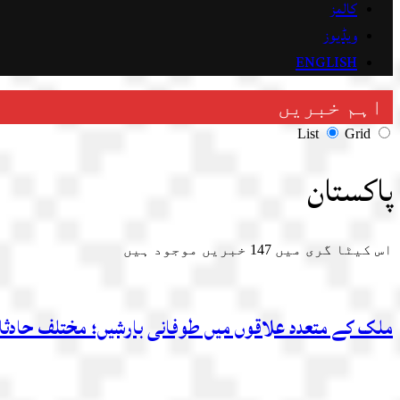
کالمز
ویڈیوز
ENGLISH
اہم خبریں
List
Grid
پاکستان
اس کیٹا گری میں
147
خبریں موجود ہیں
ملک کے متعدد علاقوں میں طوفانی بارشیں؛ مختلف حادثات میں 14 افراد