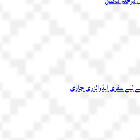
اں مرحلہ مکمل
 کے لیے سفری ایڈوائزری جاری