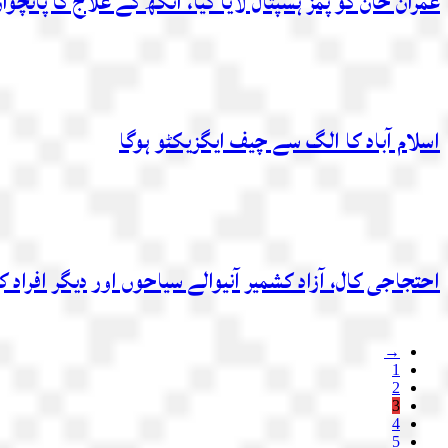
عمران خان کو پمز ہسپتال لایا گیا، آنکھ کے علاج کا پانچو
اسلام آباد کا الگ سے چیف ایگزیکٹو ہوگا
احتجاجی کال، آزاد کشمیر آنیوالے سیاحوں اور دیگر افراد
→
1
2
3
4
5