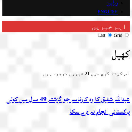
ویڈیوز
ENGLISH
اہم خبریں
List
Grid
کھیل
اس کیٹا گری میں
21
خبریں موجود ہیں
عبداللہ شفیق کا وہ کارنامہ جو گزشتہ 49 سال میں کوئی
پاکستانی انجام نہ دے سکا