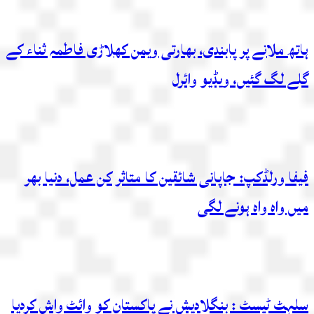
ہاتھ ملانے پر پابندی، بھارتی ویمن کھلاڑی فاطمہ ثناء کے
گلے لگ گئیں، ویڈیو وائرل
فیفا ورلڈکپ: جاپانی شائقین کا متاثر کن عمل، دنیا بھر
میں واہ واہ ہونے لگی
سلہٹ ٹیسٹ : بنگلادیش نے پاکستان کو وائٹ واش کردیا