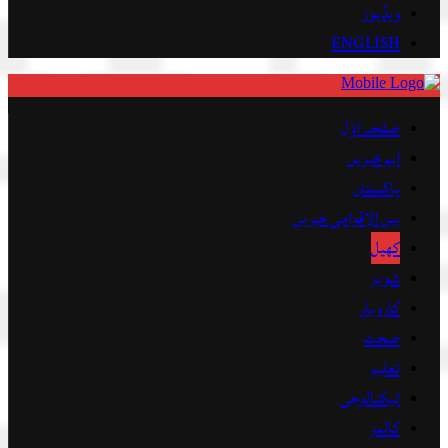
ویڈیوز
ENGLISH
صفحہ اوّل
اہم خبریں
پاکستان
بین الاقوامی خبریں
کھیل
شوبز
کاروبار
صحت
تعلیم
ٹیکنالوجی
کالمز