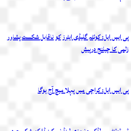
پی ایس ایل: کوئٹہ گلیڈی ایٹرز کو ناقابل شکست پشاور
زلمی کا چیلنج درپیش
پی ایس ایل: کراچی میں پہلا میچ آج ہوگا