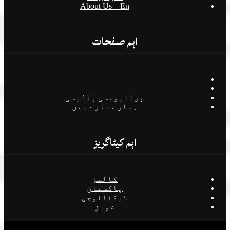
About Us – En
اہم صفحات
پرائیویسی پالیسی
ہمارے بارے میں
اہم کیٹاگریز
کالمز
پاکستان
ٹیکنالوجی
شوبز