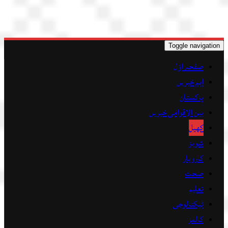
Toggle navigation
صفحہ اوّل
اہم خبریں
پاکستان
بین الاقوامی خبریں
کھیل
شوبز
کاروبار
صحت
تعلیم
ٹیکنالوجی
کالمز