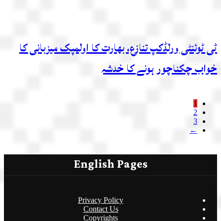
ٹی ٹوئنٹی ورلڈکپ تنازع، بھارت کا اولمپک میزبانی کا
خواب چکناچور ہونے کا خدشہ
1
2
3
←
English Pages
Privacy Policy
Contact Us
Copyrights