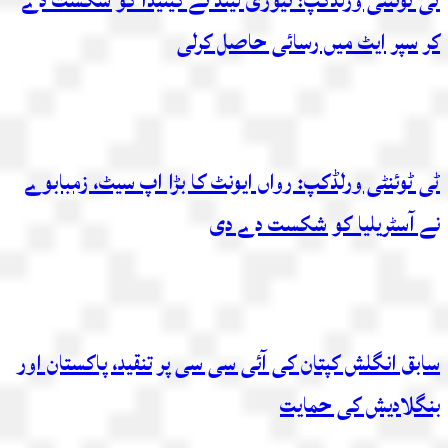
ٹی ٹوئنٹی ورلڈکپ: نیوزی لینڈ نے کینیڈا کو شکست دے
کر سپر ایٹ میں رسائی حاصل کرلی
ٹی ٹوئنٹی ورلڈکپ: رواں ایونٹ کا بڑا اپ سیٹ، زمبابوے
نے آسٹریلیا کو شکست دے دی
سابق انگلش کپتان کی آئی سی سی پر تنقید، پاکستان اور
بنگلادیش کی حمایت