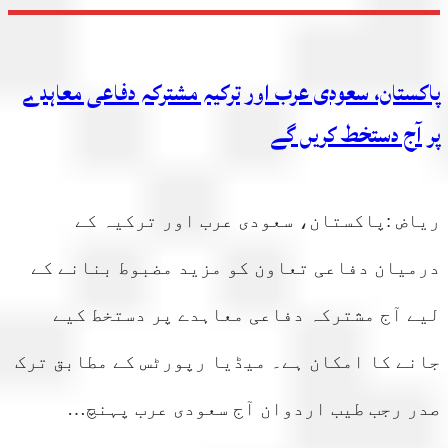
پاکستان، سعودی عرب اور ترکیہ مشترکہ دفاعی معاہدے
پر آج دستخط کریں گے
ریاض :پاکستان، سعودی عرب اور ترکیہ کے
درمیان دفاعی تعاون کو مزید مضبوط بنانے کے
لیے آج مشترکہ دفاعی معاہدے پر دستخط کیے
جانے کا امکان ہے۔ میڈیا رپورٹس کے مطابق ترک
صدر رجب طیب اردوان آج سعودی عرب پہنچ…