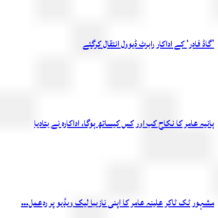
’گاڈ فادر‘ کے اداکار رابرٹ ڈیوول انتقال کرگئے
ہانیہ عامر کا نکاح کب اور کس کیساتھ ہوگا، اداکارہ نے بتادیا
مشہور ٹک ٹاکر علینہ عامر کا اپنی نازیبا لیک ویڈیو پر ردعمل…