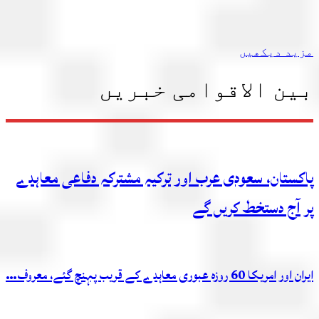
مزید دیکھیں
بین الاقوامی خبریں
پاکستان، سعودی عرب اور ترکیہ مشترکہ دفاعی معاہدے
پر آج دستخط کریں گے
ایران اور امریکا 60 روزہ عبوری معاہدے کے قریب پہنچ گئے، معروف…