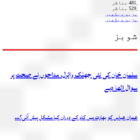
481 مناظر
529 مناظر
مزید دیکھیں
مزید دیکھیں
شوبز
سلمان خان کی نئی جھلک وائرل، مداحوں نے صحت پر
سوال اٹھا دیے
عمران عباس کو بھارت میں کام کے دوران کیا مشکل پیش آئی؟…