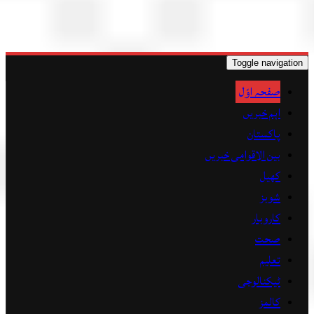
Toggle navigation
صفحہ اوّل
اہم خبریں
پاکستان
بین الاقوامی خبریں
کھیل
شوبز
کاروبار
صحت
تعلیم
ٹیکنالوجی
کالمز