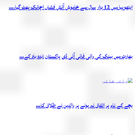
ایتھوپیا میں 12 ہزار سال سے خاموش آتش فشاں اچانک پھٹ گیا،…
بھارت میں بینک کی وائی فائی آئی ڈی پاکستان زندہ باد کے…
بچے کے نام پر اتفاق نہ ہونے پر والدین نے طلاق کا…