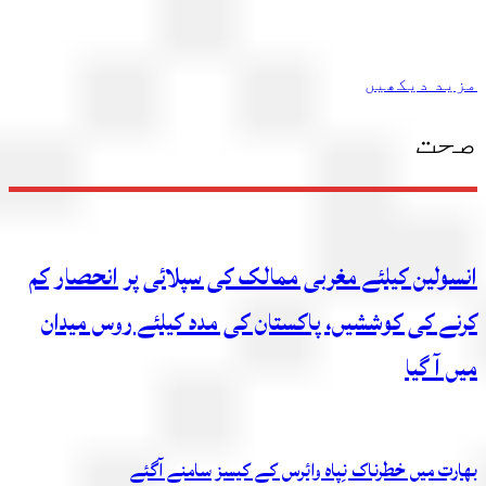
مزید دیکھیں
صحت
انسولین کیلئے مغربی ممالک کی سپلائی پر انحصار کم
کرنے کی کوششیں، پاکستان کی مدد کیلئے روس میدان
میں آ گیا
بھارت میں خطرناک نِپاہ وائرس کے کیسز سامنے آگئے