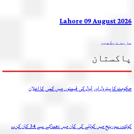
Lahore 09 August 2026
مزید دیکھیں
پاکستان
حکومت کا پیٹرول اور ڈیزل کی قیمتوں میں کمی کا اعلان
کوئٹہ، سورینج میں کوئلے کی کان میں دھماکے سے 34 کان کن…