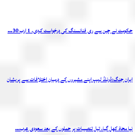
حکومت نے چین سے ری فنانسنگ کی درخواست کردی، 1 ارب 30…
ایران جنگ:ڈونلڈ ٹرمپ اپنے مشیروں کے درمیان اختلافات سے پریشان
نیا محاذ کھل گیا، تیل تنصیبات پر حملوں کے بعد سعودی عرب…