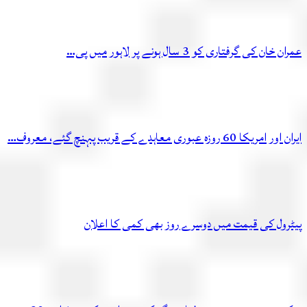
عمران خان کی گرفتاری کو 3 سال ہونے پر لاہور میں پی…
ایران اور امریکا 60 روزہ عبوری معاہدے کے قریب پہنچ گئے، معروف…
پیٹرول کی قیمت میں دوسرے روز بھی کمی کا اعلان