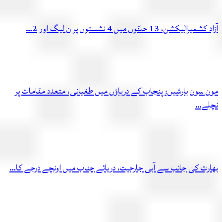
آزاد کشمیرالیکشن، 13 حلقوں میں 4 نشستوں پر ن لیگ اور 2…
مون سون بارشیں: پنجاب کے دریاؤں میں طغیانی، متعدد مقامات پر
نچلے…
بھارت کی جانب سے آبی جارحیت، دریائے چناب میں اونچے درجے کا…