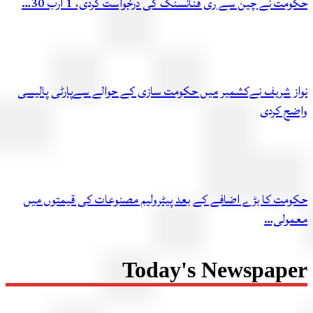
حکومت نے چین سے ری فنانسنگ کی درخواست کردی، 1 ارب 30…
نواز شریف نےکشمیر میں حکومت سازی کے حوالے سےپارٹی پالیسی
واضح کردی
حکومت کا بڑے اضافے کے بعد پیٹرولیم مصنوعات کی قیمتوں میں
معمولی…
Today's Newspaper