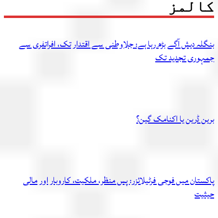
کالمز
بنگلہ دیش آگے بڑھ رہا ہے: جلاوطنی سے اقتدار تک، افراتفری سے
جمہوری تجدید تک
برین ڈرین یا اکنامک گین؟
پاکستان میں فوجی فرٹیلائزر: پس منظر، ملکیت، کاروبار اور مالی
حیثیت