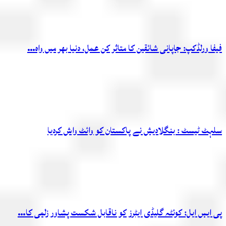
فیفا ورلڈکپ: جاپانی شائقین کا متاثر کن عمل، دنیا بھر میں واہ…
سلہٹ ٹیسٹ : بنگلادیش نے پاکستان کو وائٹ واش کردیا
پی ایس ایل: کوئٹہ گلیڈی ایٹرز کو ناقابل شکست پشاور زلمی کا…