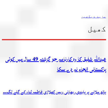
مزید دیکھیں
کھیل
عبداللہ شفیق کا وہ کارنامہ جو گزشتہ 49 سال میں کوئی
پاکستانی انجام نہ دے سکا
ہاتھ ملانے پر پابندی، بھارتی ویمن کھلاڑی فاطمہ ثناء کے گلے لگ…