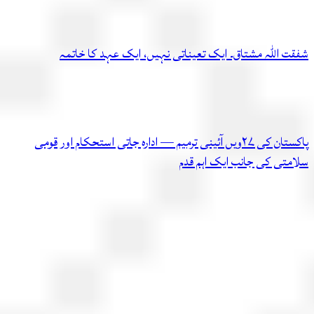
شفقت اللہ مشتاق۔ ایک تعیناتی نہیں، ایک عہد کا خاتمہ
پاکستان کی ۲۷ویں آئینی ترمیم — ادارہ جاتی استحکام اور قومی
سلامتی کی جانب ایک اہم قدم