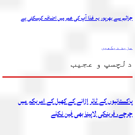
جراثیم سے بھرپور یہ غذا آپ کی عمر میں اضافہ کرسکتی ہے
مزید دیکھیں
دلچسپ و عجیب
پاکستانیوں کے ٹائر اڑانے کے کھیل کے امریکہ میں
چرچے، فرینکی لاپینا بھی فین نکلے