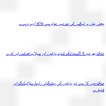
بجلی بلوں پر ٹیکس کی مد میں عوام سے 476 ارب روپے…
ملک بھر میں5 اگست تک شدید بارشوں اور سیلاب خدشہ، این ڈی…
ملک میں کل سے تیز بارشوں کی پیشگوئی، لینڈ سلائیڈنگ اور
فلیش…