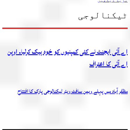
مزید دیکھیں
ٹیکنالوجی
اے آئی ایجنٹ نے کئی کمپنیوں کو خود ہیک کرلیا. اوپن
اے آئی کا اعتراف
مظفر آباد میں پہلے ویمن سافٹ ویئر ٹیکنالوجی پارک کا افتتاح