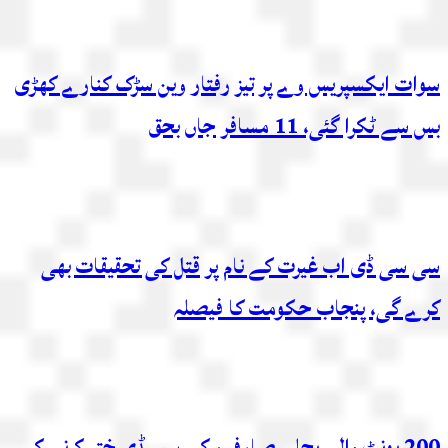
سوات ایکسپریس وے پر تیز رفتار وین سڑک کنارے کھڑی
بس سے ٹکرا گئی، 11 مسافر جاں بحق
سی سی ڈی اب غیرت کے نام پر قتل کی تحقیقات بھی
کرے گی، پنجاب حکومت کا فیصلہ
200 یونٹ والے بجلی صارفین کی سبسڈی ختم کرنے کی