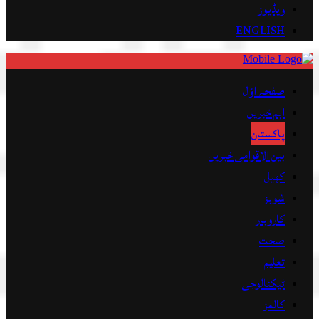
ویڈیوز
ENGLISH
صفحہ اوّل
اہم خبریں
پاکستان
بین الاقوامی خبریں
کھیل
شوبز
کاروبار
صحت
تعلیم
ٹیکنالوجی
کالمز