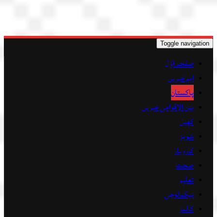
Toggle navigation
صفحہ اوّل
اہم خبریں
پاکستان
بین الاقوامی خبریں
کھیل
شوبز
کاروبار
صحت
تعلیم
ٹیکنالوجی
کالمز