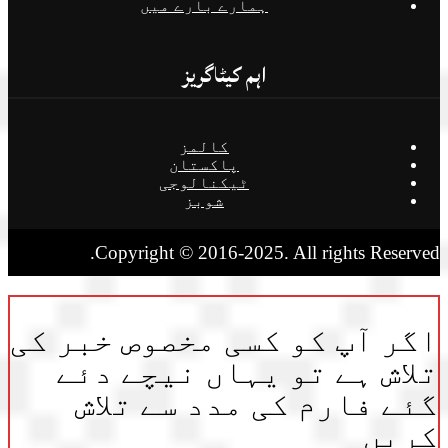
ہمارے بارے میں
اہم کیٹاگریز
کالمز
پاکستان
ٹیکنالوجی
شوبز
Copyright © 2016-2025. All rights Reserved.
اگر آپ کو کسی مخصوص خبر کی
تلاش ہے تو یہاں نیچے دئے
گئے فارم کی مدد سے تلاش
کریں