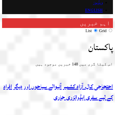
ویڈیوز
ENGLISH
اہم خبریں
List
Grid
پاکستان
اس کیٹا گری میں
148
خبریں موجود ہیں
احتجاجی کال، آزاد کشمیر آنیوالے سیاحوں اور دیگر افراد
کے لیے سفری ایڈوائزری جاری