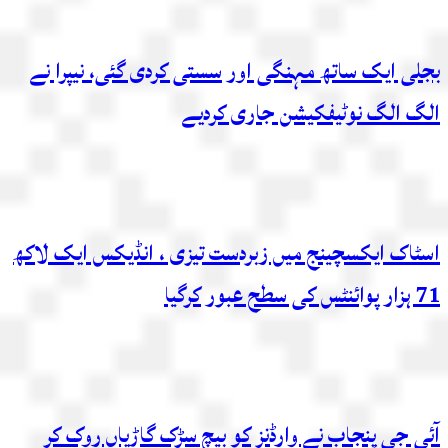
بجلی ایک ساتھ مہنگی اور سستی کردی گئی، نیپرا نے
الگ الگ نوٹیفکیشن جاری کردیے
اسٹاک ایکسچینج میں زبردست تیزی ، انڈیکس ایک لاکھ
71 ہزار پوائنٹس کی سطح عبور کرگیا
آئی جی پنجاب نے وارڈنز کو بیچ سڑک گاڑیاں روک کر