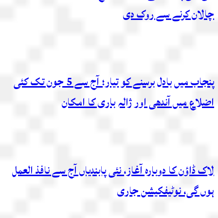
چالان کرنے سے روک دی
پنجاب میں بادل برسنے کو تیار؛ آج سے 5 جون تک کئی
اضلاع میں آندھی اور ژالہ باری کا امکان
لاک ڈاؤن کا دوبارہ آغاز، نئی پابندیاں آج سے نافذ العمل
ہوں گی، نوٹیفکیشن جاری