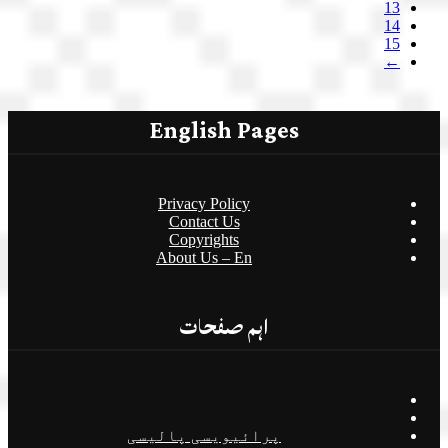
13
14
15
←
English Pages
Privacy Policy
Contact Us
Copyrights
About Us – En
اہم صفحات
پرائیویسی پالیسی