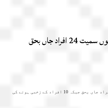
اد جاں بحق
ژوب: بلوچستان کے علاقے ژوب میں مسافر بس کھائی میں جاگری جس کے باعث خواتین اور بچوں سمیت 24 افراد جاں بحق جبکہ 10 افراد کے زخمی ہونے کی