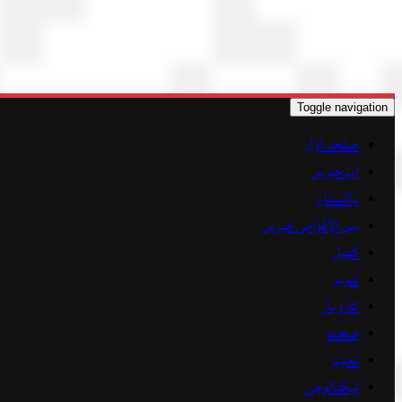
Toggle navigation
صفحہ اوّل
اہم خبریں
پاکستان
بین الاقوامی خبریں
کھیل
شوبز
کاروبار
صحت
تعلیم
ٹیکنالوجی