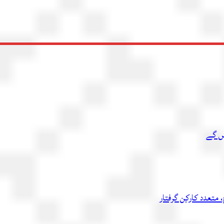
یں گے