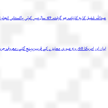
عبداللہ شفیق کا وہ کارنامہ جو گزشتہ 49 سال میں کوئی پاکستانی انجام نہ دے سکا
ایران اور امریکا 60 روزہ عبوری معاہدے کے قریب پہنچ گئے، معروف جریدے کادعویٰ