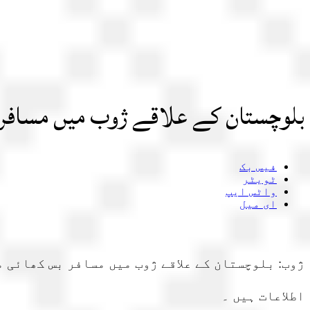
بلوچستان کے علاقے ژوب میں مسافر بس کھائ
فیس بک
ٹویٹر
واٹس ایپ
ای میل
اطلاعات ہیں ۔