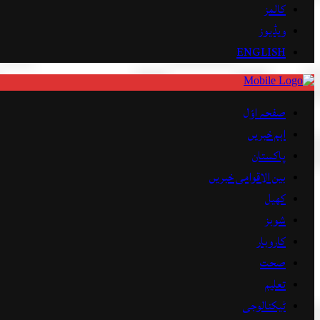
کالمز
ویڈیوز
ENGLISH
صفحہ اوّل
اہم خبریں
پاکستان
بین الاقوامی خبریں
کھیل
شوبز
کاروبار
صحت
تعلیم
ٹیکنالوجی