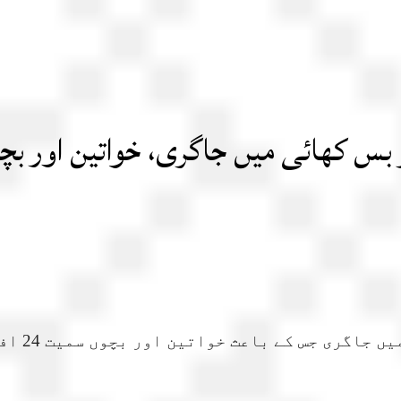
ی میں جاگری، خواتین اور بچوں سمیت 24 افر