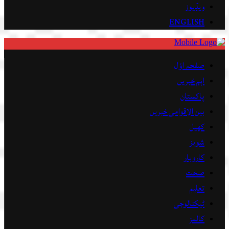
ویڈیوز
ENGLISH
صفحہ اوّل
اہم خبریں
پاکستان
بین الاقوامی خبریں
کھیل
شوبز
کاروبار
صحت
تعلیم
ٹیکنالوجی
کالمز