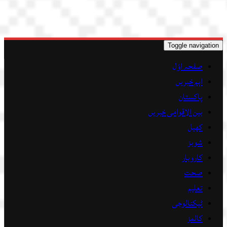
Toggle navigation
صفحہ اوّل
اہم خبریں
پاکستان
بین الاقوامی خبریں
کھیل
شوبز
کاروبار
صحت
تعلیم
ٹیکنالوجی
کالمز