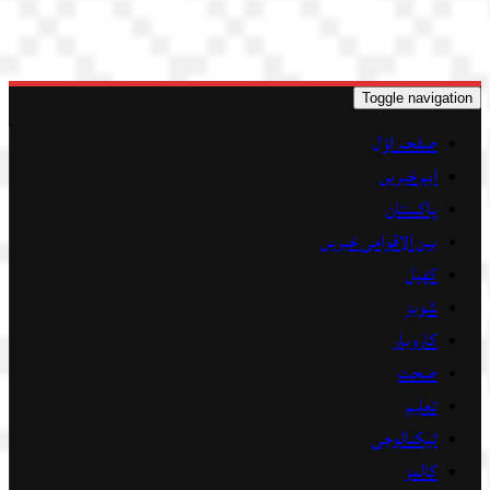
Toggle navigation
صفحہ اوّل
اہم خبریں
پاکستان
بین الاقوامی خبریں
کھیل
شوبز
کاروبار
صحت
تعلیم
ٹیکنالوجی
کالمز