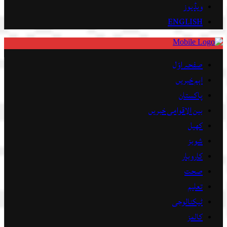
ویڈیوز
ENGLISH
صفحہ اوّل
اہم خبریں
پاکستان
بین الاقوامی خبریں
کھیل
شوبز
کاروبار
صحت
تعلیم
ٹیکنالوجی
کالمز