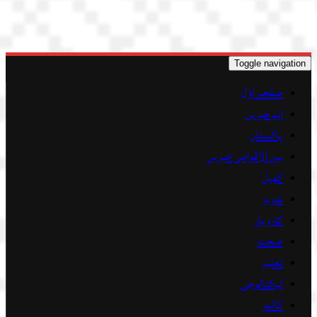
Toggle navigation
صفحہ اوّل
اہم خبریں
پاکستان
بین الاقوامی خبریں
کھیل
شوبز
کاروبار
صحت
تعلیم
ٹیکنالوجی
کالمز