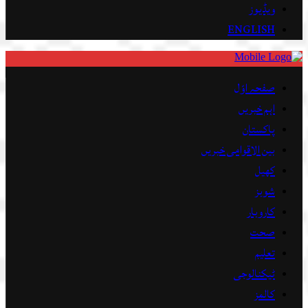
ویڈیوز
ENGLISH
صفحہ اوّل
اہم خبریں
پاکستان
بین الاقوامی خبریں
کھیل
شوبز
کاروبار
صحت
تعلیم
ٹیکنالوجی
کالمز