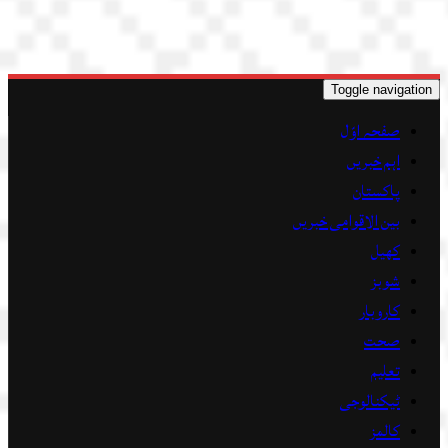
Toggle navigation
صفحہ اوّل
اہم خبریں
پاکستان
بین الاقوامی خبریں
کھیل
شوبز
کاروبار
صحت
تعلیم
ٹیکنالوجی
کالمز