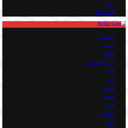
ویڈیوز
ENGLISH
صفحہ اوّل
اہم خبریں
پاکستان
بین الاقوامی خبریں
کھیل
شوبز
کاروبار
صحت
تعلیم
ٹیکنالوجی
کالمز