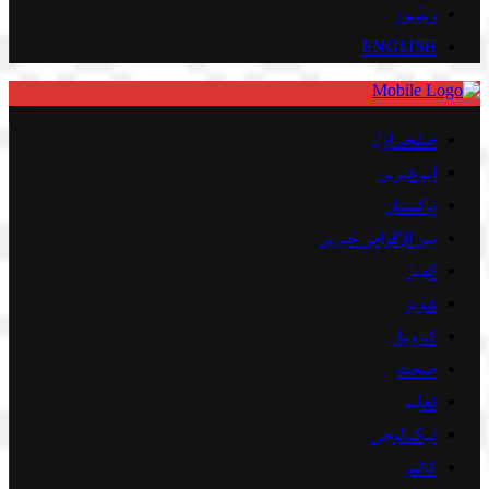
ویڈیوز
ENGLISH
صفحہ اوّل
اہم خبریں
پاکستان
بین الاقوامی خبریں
کھیل
شوبز
کاروبار
صحت
تعلیم
ٹیکنالوجی
کالمز