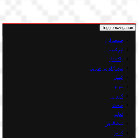
Toggle navigation
صفحہ اوّل
اہم خبریں
پاکستان
بین الاقوامی خبریں
کھیل
شوبز
کاروبار
صحت
تعلیم
ٹیکنالوجی
کالمز