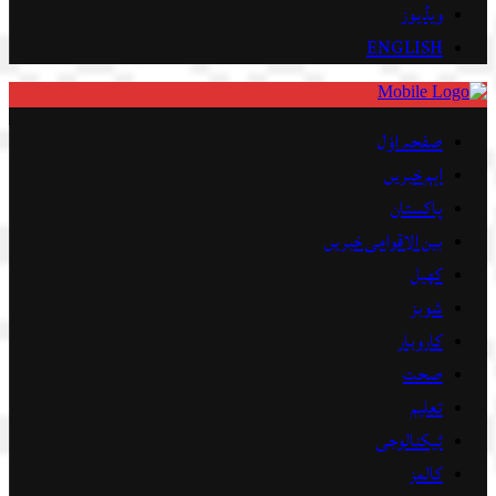
ویڈیوز
ENGLISH
صفحہ اوّل
اہم خبریں
پاکستان
بین الاقوامی خبریں
کھیل
شوبز
کاروبار
صحت
تعلیم
ٹیکنالوجی
کالمز