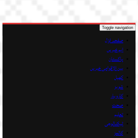
Toggle navigation
صفحہ اوّل
اہم خبریں
پاکستان
بین الاقوامی خبریں
کھیل
شوبز
کاروبار
صحت
تعلیم
ٹیکنالوجی
کالمز