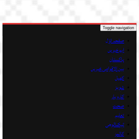
Toggle navigation
صفحہ اوّل
اہم خبریں
پاکستان
بین الاقوامی خبریں
کھیل
شوبز
کاروبار
صحت
تعلیم
ٹیکنالوجی
کالمز