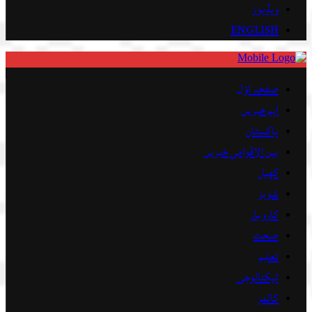
ویڈیوز
ENGLISH
صفحہ اوّل
اہم خبریں
پاکستان
بین الاقوامی خبریں
کھیل
شوبز
کاروبار
صحت
تعلیم
ٹیکنالوجی
کالمز