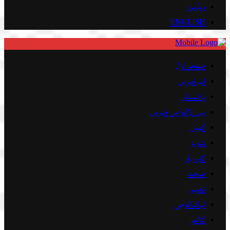
ویڈیوز
ENGLISH
صفحہ اوّل
اہم خبریں
پاکستان
بین الاقوامی خبریں
کھیل
شوبز
کاروبار
صحت
تعلیم
ٹیکنالوجی
کالمز