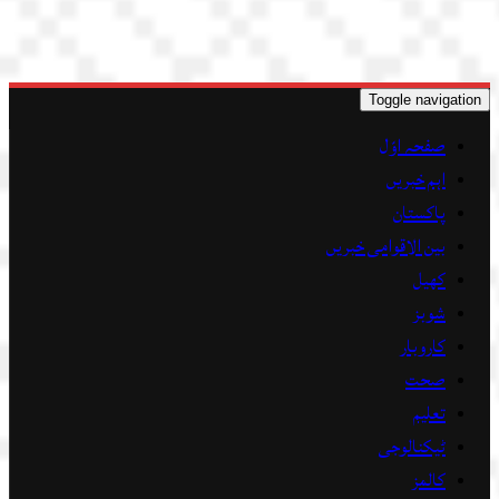
Toggle navigation
صفحہ اوّل
اہم خبریں
پاکستان
بین الاقوامی خبریں
کھیل
شوبز
کاروبار
صحت
تعلیم
ٹیکنالوجی
کالمز