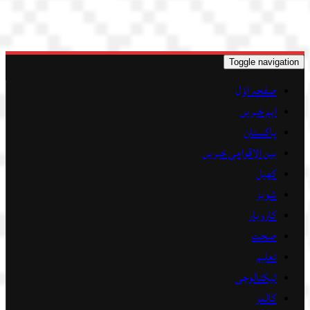
Toggle navigation
صفحہ اوّل
اہم خبریں
پاکستان
بین الاقوامی خبریں
کھیل
شوبز
کاروبار
صحت
تعلیم
ٹیکنالوجی
کالمز