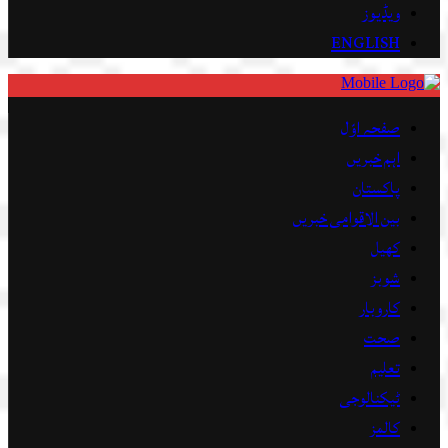
ویڈیوز
ENGLISH
صفحہ اوّل
اہم خبریں
پاکستان
بین الاقوامی خبریں
کھیل
شوبز
کاروبار
صحت
تعلیم
ٹیکنالوجی
کالمز