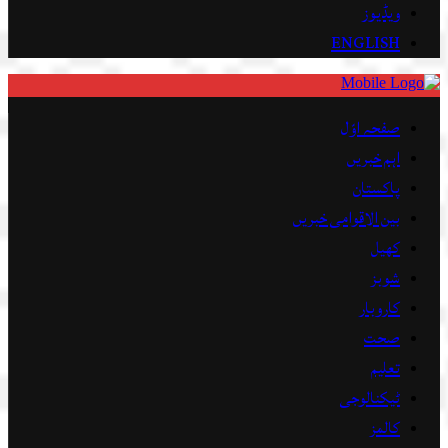
ویڈیوز
ENGLISH
صفحہ اوّل
اہم خبریں
پاکستان
بین الاقوامی خبریں
کھیل
شوبز
کاروبار
صحت
تعلیم
ٹیکنالوجی
کالمز