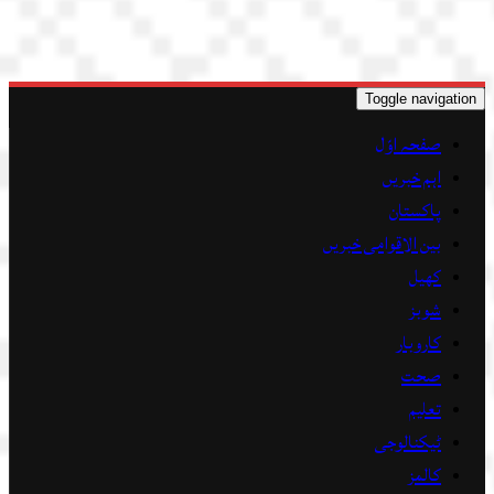
Toggle navigation
صفحہ اوّل
اہم خبریں
پاکستان
بین الاقوامی خبریں
کھیل
شوبز
کاروبار
صحت
تعلیم
ٹیکنالوجی
کالمز