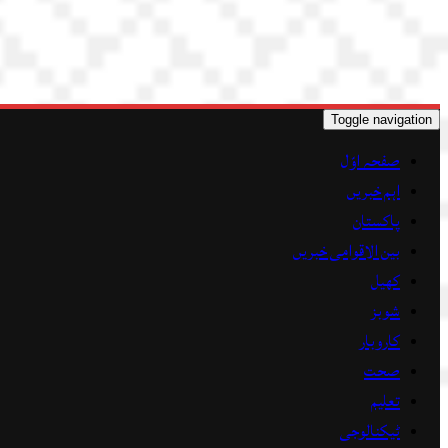
Toggle navigation
صفحہ اوّل
اہم خبریں
پاکستان
بین الاقوامی خبریں
کھیل
شوبز
کاروبار
صحت
تعلیم
ٹیکنالوجی