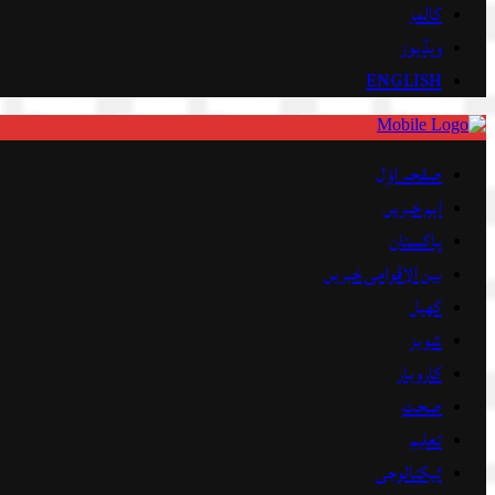
کالمز
ویڈیوز
ENGLISH
صفحہ اوّل
اہم خبریں
پاکستان
بین الاقوامی خبریں
کھیل
شوبز
کاروبار
صحت
تعلیم
ٹیکنالوجی