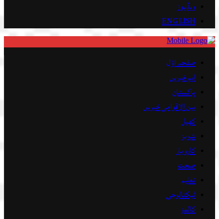
ویڈیوز
ENGLISH
صفحہ اوّل
اہم خبریں
پاکستان
بین الاقوامی خبریں
کھیل
شوبز
کاروبار
صحت
تعلیم
ٹیکنالوجی
کالمز