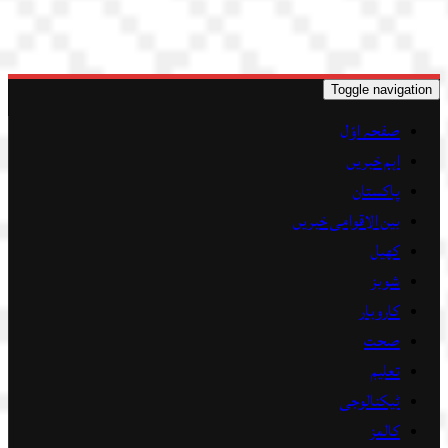
Toggle navigation
صفحہ اوّل
اہم خبریں
پاکستان
بین الاقوامی خبریں
کھیل
شوبز
کاروبار
صحت
تعلیم
ٹیکنالوجی
کالمز