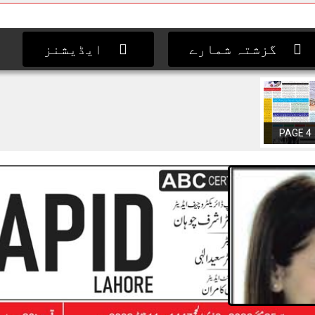
گزشتہ شمارے
ایڈیشنز
PAGE 4