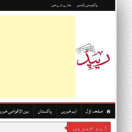
Skip
پرائیویسی پالیسی
ہمارے بارے میں
to
content
صفحہ اوّل
اہم خبریں
پاکستان
بین الاقوامی خبری
اہم خبریں