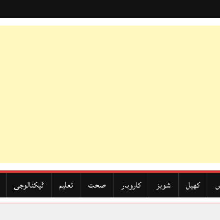
ں
کھیل
شوبز
کاروبار
صحت
تعلیم
ٹیکنالوجی