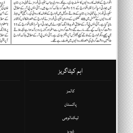
اہم کیٹاگریز
کالمز
پاکستان
ٹیکنالوجی
شوبز