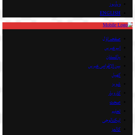
ویڈیوز
ENGLISH
صفحہ اوّل
اہم خبریں
پاکستان
بین الاقوامی خبریں
کھیل
شوبز
کاروبار
صحت
تعلیم
ٹیکنالوجی
کالمز