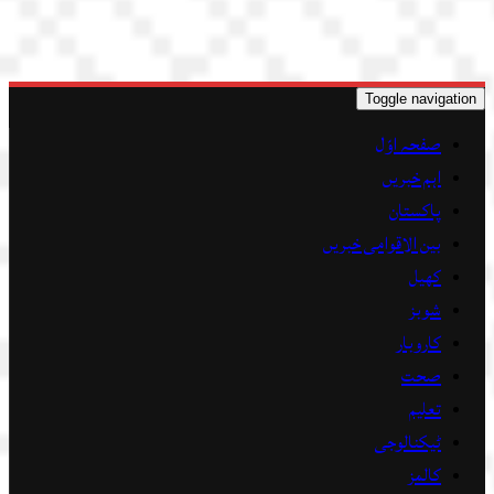
Toggle navigation
صفحہ اوّل
اہم خبریں
پاکستان
بین الاقوامی خبریں
کھیل
شوبز
کاروبار
صحت
تعلیم
ٹیکنالوجی
کالمز