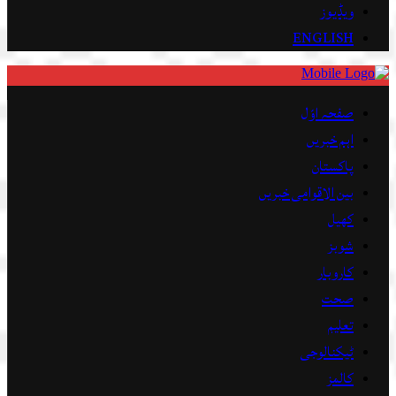
ویڈیوز
ENGLISH
صفحہ اوّل
اہم خبریں
پاکستان
بین الاقوامی خبریں
کھیل
شوبز
کاروبار
صحت
تعلیم
ٹیکنالوجی
کالمز