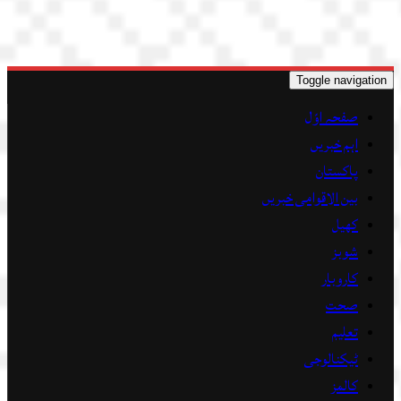
Toggle navigation
صفحہ اوّل
اہم خبریں
پاکستان
بین الاقوامی خبریں
کھیل
شوبز
کاروبار
صحت
تعلیم
ٹیکنالوجی
کالمز