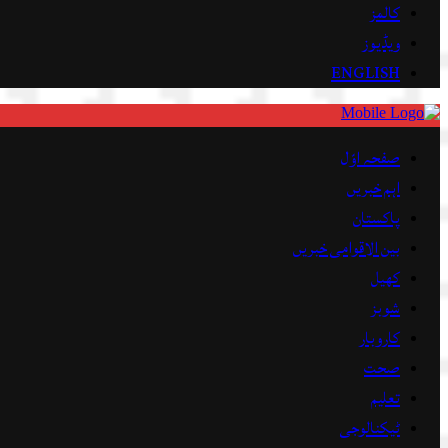
کالمز
ویڈیوز
ENGLISH
صفحہ اوّل
اہم خبریں
پاکستان
بین الاقوامی خبریں
کھیل
شوبز
کاروبار
صحت
تعلیم
ٹیکنالوجی