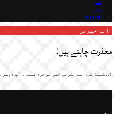
کالمز
ویڈیوز
ENGLISH
اہم خبریں
معذرت چاہتے ہیں!
اس کیٹا گری میں کوئی خبر موجود نہیں۔ آپ دوسری