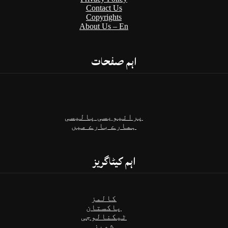
Contact Us
Copyrights
About Us – En
اہم صفحات
پرائیویسی پالیسی
ہمارے بارے میں
اہم کیٹاگریز
کالمز
پاکستان
ٹیکنالوجی
شوبز