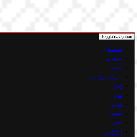
Toggle navigation
صفحہ اوّل
اہم خبریں
پاکستان
بین الاقوامی خبریں
کھیل
شوبز
کاروبار
صحت
تعلیم
ٹیکنالوجی