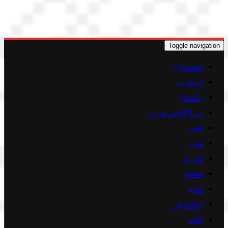
Toggle navigation
صفحہ اوّل
اہم خبریں
پاکستان
بین الاقوامی خبریں
کھیل
شوبز
کاروبار
صحت
تعلیم
ٹیکنالوجی
کالمز