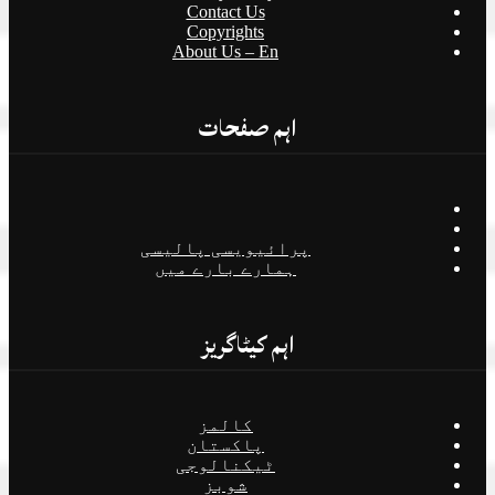
Contact Us
Copyrights
About Us – En
اہم صفحات
پرائیویسی پالیسی
ہمارے بارے میں
اہم کیٹاگریز
کالمز
پاکستان
ٹیکنالوجی
شوبز