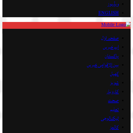
ویڈیوز
ENGLISH
صفحہ اوّل
اہم خبریں
پاکستان
بین الاقوامی خبریں
کھیل
شوبز
کاروبار
صحت
تعلیم
ٹیکنالوجی
کالمز