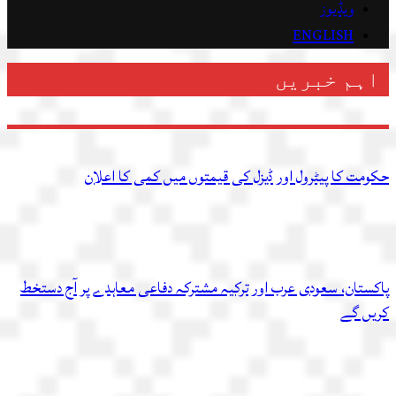
ویڈیوز
ENGLISH
اہم خبریں
حکومت کا پیٹرول اور ڈیزل کی قیمتوں میں کمی کا اعلان
پاکستان، سعودی عرب اور ترکیہ مشترکہ دفاعی معاہدے پر آج دستخط
کریں گے