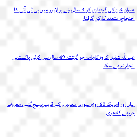
عمران خان کی گرفتاری کو 3 سال ہونے پر لاہور میں پی ٹی آئی کا
احتجاج، متعدد کارکن گرفتار
عبداللہ شفیق کا وہ کارنامہ جو گزشتہ 49 سال میں کوئی پاکستانی
انجام نہ دے سکا
ایران اور امریکا 60 روزہ عبوری معاہدے کے قریب پہنچ گئے، معروف
جریدے کادعویٰ