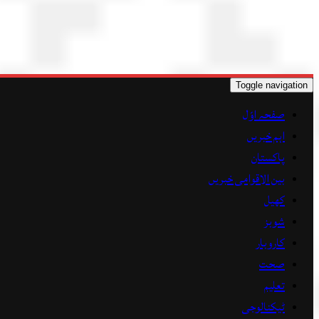
Toggle navigation
صفحہ اوّل
اہم خبریں
پاکستان
بین الاقوامی خبریں
کھیل
شوبز
کاروبار
صحت
تعلیم
ٹیکنالوجی