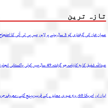
تازہ ترین
عمران خان کی گرفتاری کو 3 سال ہونے پر لاہور میں پی ٹی آئی کا احتجاج، متعدد کارکن گرفتار
عبداللہ شفیق کا وہ کارنامہ جو گزشتہ 49 سال میں کوئی پاکستانی انجام نہ دے سکا
ایران اور امریکا 60 روزہ عبوری معاہدے کے قریب پہنچ گئے، معروف جریدے کادعویٰ