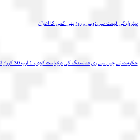
پیٹرول کی قیمت میں دوسرے روز بھی کمی کا اعلان
حکومت نے چین سے ری فنانسنگ کی درخواست کردی، 1 ارب 30 کروڑ ڈالر اسی ماہ دوبارہ ملنے کا امکان