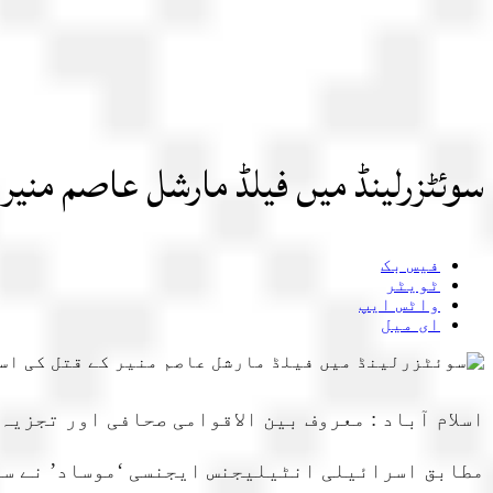
سوئٹزرلینڈ میں فیلڈ مارشل عاصم منی
فیس بک
ٹویٹر
واٹس ایپ
ای میل
اسلام آباد : معروف بین الاقوامی صحافی اور تجزیہ
مطابق اسرائیلی انٹیلیجنس ایجنسی ‘موساد’ نے سو