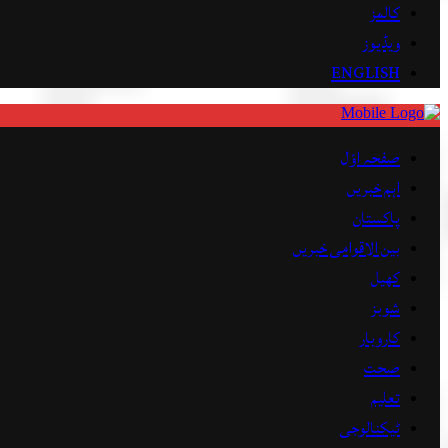
کالمز
ویڈیوز
ENGLISH
صفحہ اوّل
اہم خبریں
پاکستان
بین الاقوامی خبریں
کھیل
شوبز
کاروبار
صحت
تعلیم
ٹیکنالوجی