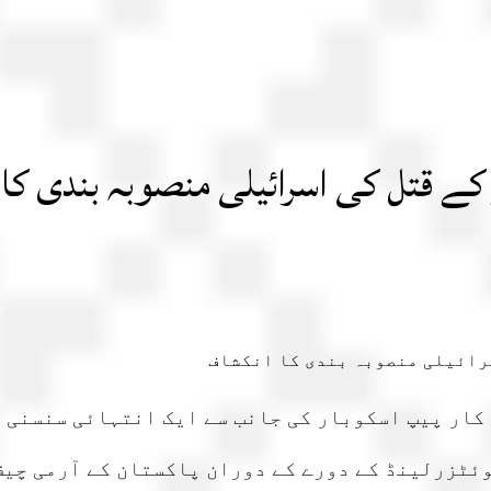
ر کے قتل کی اسرائیلی منصوبہ بندی ک
 کار پیپ اسکوبار کی جانب سے ایک انتہائی سنسنی خ
ئٹزرلینڈ کے دورے کے دوران پاکستان کے آرمی چیف