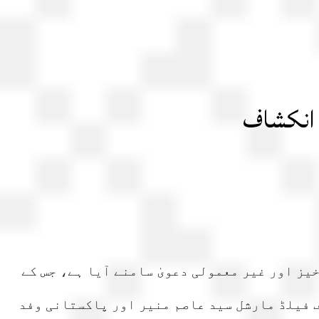
ا انکشاف
یز اور غیر معمولی دعویٰ سامنے آیا ہے، جس کے
 فیلڈ مارشل سید عاصم منیر اور پاکستانی وفد