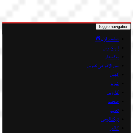
Toggle navigation
صفحہ اوّل
اہم خبریں
پاکستان
بین الاقوامی خبریں
کھیل
شوبز
کاروبار
صحت
تعلیم
ٹیکنالوجی
کالمز