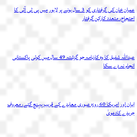
عمران خان کی گرفتاری کو 3 سال ہونے پر لاہور میں پی ٹی آئی کا
احتجاج، متعدد کارکن گرفتار
عبداللہ شفیق کا وہ کارنامہ جو گزشتہ 49 سال میں کوئی پاکستانی
انجام نہ دے سکا
ایران اور امریکا 60 روزہ عبوری معاہدے کے قریب پہنچ گئے، معروف
جریدے کادعویٰ