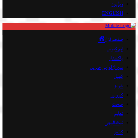
ویڈیوز
ENGLISH
صفحہ اوّل
اہم خبریں
پاکستان
بین الاقوامی خبریں
کھیل
شوبز
کاروبار
صحت
تعلیم
ٹیکنالوجی
کالمز