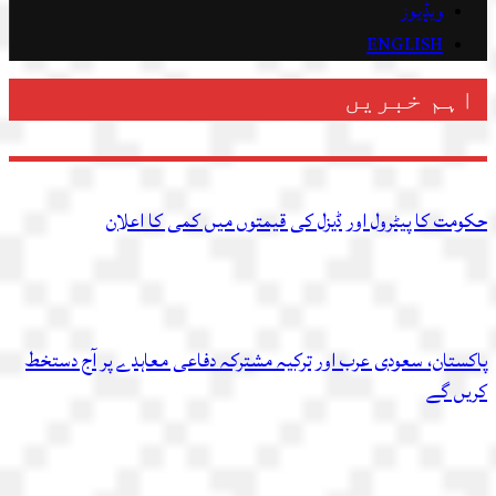
ویڈیوز
ENGLISH
اہم خبریں
حکومت کا پیٹرول اور ڈیزل کی قیمتوں میں کمی کا اعلان
پاکستان، سعودی عرب اور ترکیہ مشترکہ دفاعی معاہدے پر آج دستخط
کریں گے