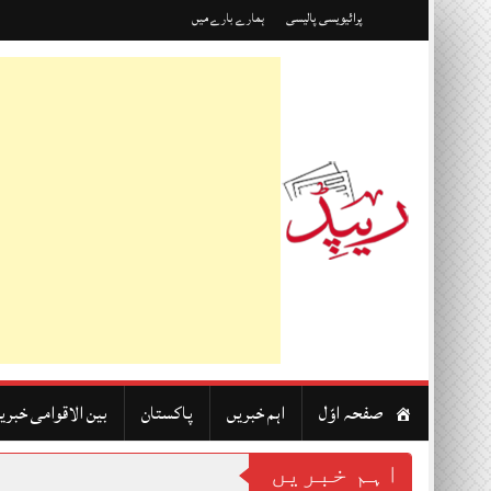
Skip
پرائیویسی پالیسی
ہمارے بارے میں
to
content
صفحہ اوّل
اہم خبریں
پاکستان
بین الاقوامی خبری
اہم خبریں