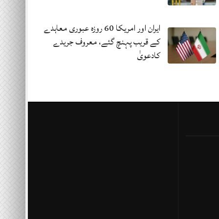
ایران اور امریکا 60 روزہ عبوری معاہدے
کے قریب پہنچ گئے، معروف جریدے
کادعویٰ