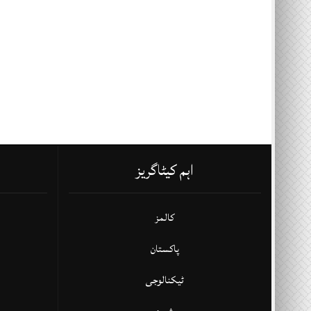
اہم کیٹاگریز
کالمز
پاکستان
ٹیکنالوجی