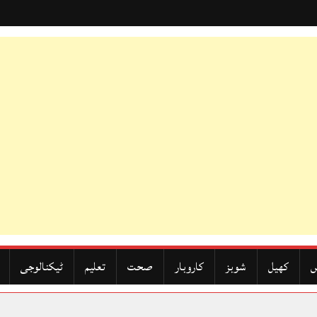
ں
کھیل
شوبز
کاروبار
صحت
تعلیم
ٹیکنالوجی