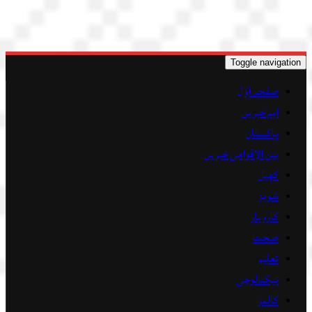
Toggle navigation
صفحہ اوّل
اہم خبریں
پاکستان
بین الاقوامی خبریں
کھیل
شوبز
کاروبار
صحت
تعلیم
ٹیکنالوجی
کالمز