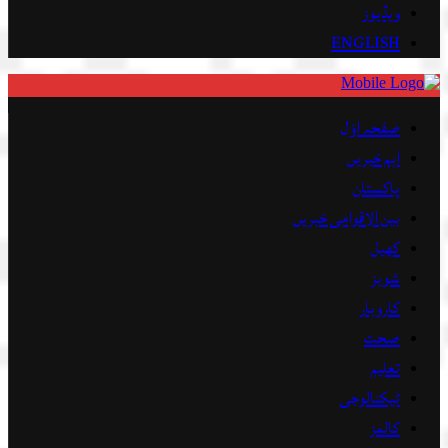
ویڈیوز
ENGLISH
صفحہ اوّل
اہم خبریں
پاکستان
بین الاقوامی خبریں
کھیل
شوبز
کاروبار
صحت
تعلیم
ٹیکنالوجی
کالمز