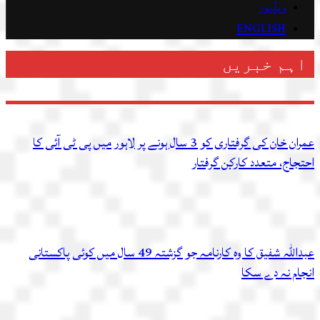
ویڈیوز
ENGLISH
اہم خبریں
عمران خان کی گرفتاری کو 3 سال ہونے پر لاہور میں پی ٹی آئی کا
احتجاج، متعدد کارکن گرفتار
عبداللہ شفیق کا وہ کارنامہ جو گزشتہ 49 سال میں کوئی پاکستانی
انجام نہ دے سکا