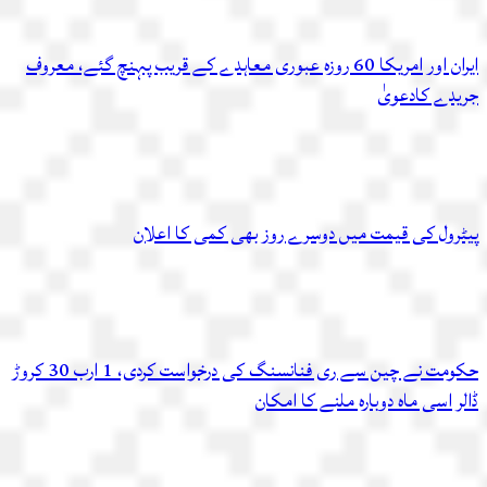
ایران اور امریکا 60 روزہ عبوری معاہدے کے قریب پہنچ گئے، معروف
جریدے کادعویٰ
پیٹرول کی قیمت میں دوسرے روز بھی کمی کا اعلان
حکومت نے چین سے ری فنانسنگ کی درخواست کردی، 1 ارب 30 کروڑ
ڈالر اسی ماہ دوبارہ ملنے کا امکان