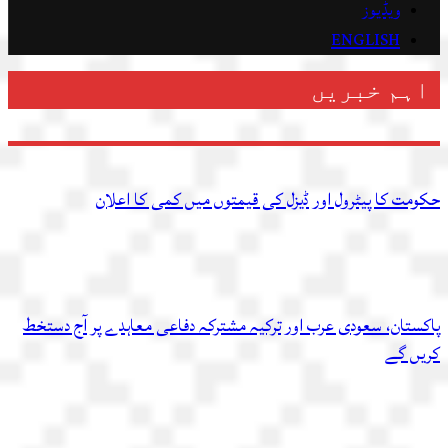
ویڈیوز
ENGLISH
اہم خبریں
حکومت کا پیٹرول اور ڈیزل کی قیمتوں میں کمی کا اعلان
پاکستان، سعودی عرب اور ترکیہ مشترکہ دفاعی معاہدے پر آج دستخط
کریں گے