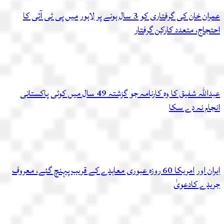
عمران خان کی گرفتاری کو 3 سال ہونے پر لاہور میں پی ٹی آئی کا
احتجاج، متعدد کارکن گرفتار
عبداللہ شفیق کا وہ کارنامہ جو گزشتہ 49 سال میں کوئی پاکستانی
انجام نہ دے سکا
ایران اور امریکا 60 روزہ عبوری معاہدے کے قریب پہنچ گئے، معروف
جریدے کادعویٰ