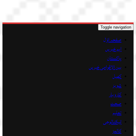
Toggle navigation
صفحہ اوّل
اہم خبریں
پاکستان
بین الاقوامی خبریں
کھیل
شوبز
کاروبار
صحت
تعلیم
ٹیکنالوجی
کالمز