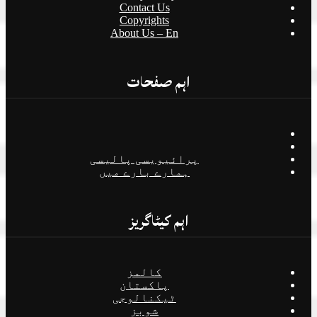
Contact Us
Copyrights
About Us – En
اہم صفحات
پرائیویسی پالیسی
ہمارے بارے میں
اہم کیٹاگریز
کالمز
پاکستان
ٹیکنالوجی
شوبز