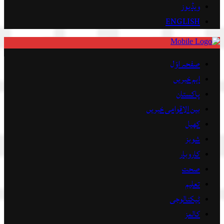
ویڈیوز
ENGLISH
صفحہ اوّل
اہم خبریں
پاکستان
بین الاقوامی خبریں
کھیل
شوبز
کاروبار
صحت
تعلیم
ٹیکنالوجی
کالمز