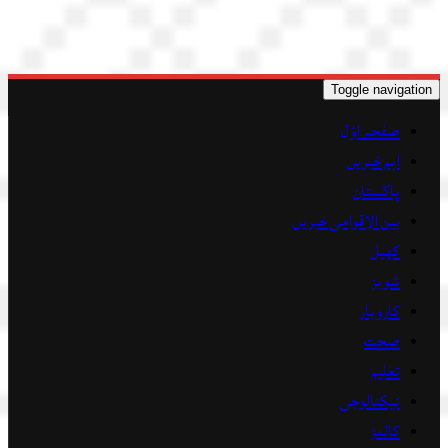
Toggle navigation
صفحہ اوّل
اہم خبریں
پاکستان
بین الاقوامی خبریں
کھیل
شوبز
کاروبار
صحت
تعلیم
ٹیکنالوجی
کالمز