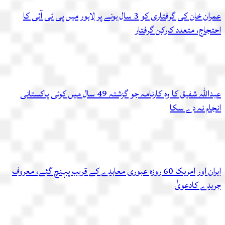
عمران خان کی گرفتاری کو 3 سال ہونے پر لاہور میں پی ٹی آئی کا
احتجاج، متعدد کارکن گرفتار
عبداللہ شفیق کا وہ کارنامہ جو گزشتہ 49 سال میں کوئی پاکستانی
انجام نہ دے سکا
ایران اور امریکا 60 روزہ عبوری معاہدے کے قریب پہنچ گئے، معروف
جریدے کادعویٰ