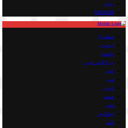
ویڈیوز
ENGLISH
صفحہ اوّل
اہم خبریں
پاکستان
بین الاقوامی خبریں
کھیل
شوبز
کاروبار
صحت
تعلیم
ٹیکنالوجی
کالمز