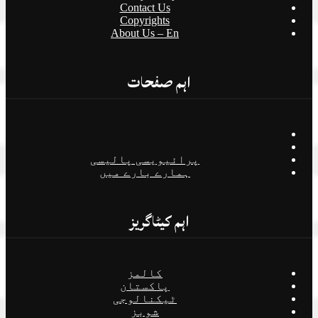
Contact Us
Copyrights
About Us – En
اہم صفحات
پرائیویسی پالیسی
ہمارے بارے میں
اہم کیٹاگریز
کالمز
پاکستان
ٹیکنالوجی
شوبز