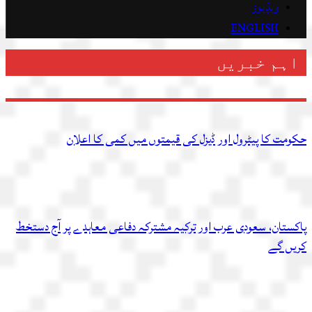
ویڈیوز
ENGLISH
اہم خبریں
حکومت کا پیٹرول اور ڈیزل کی قیمتوں میں کمی کا اعلان
پاکستان، سعودی عرب اور ترکیہ مشترکہ دفاعی معاہدے پر آج دستخط
کریں گے