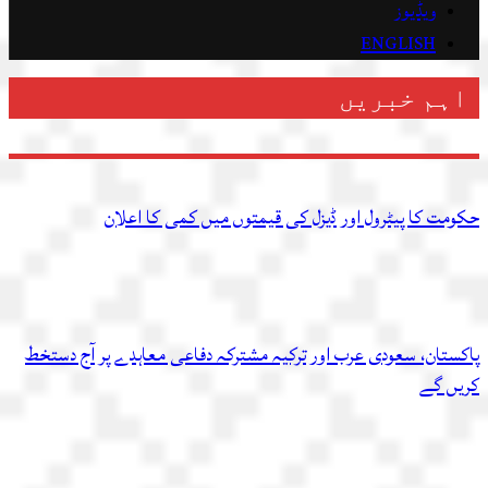
ویڈیوز
ENGLISH
اہم خبریں
حکومت کا پیٹرول اور ڈیزل کی قیمتوں میں کمی کا اعلان
پاکستان، سعودی عرب اور ترکیہ مشترکہ دفاعی معاہدے پر آج دستخط
کریں گے