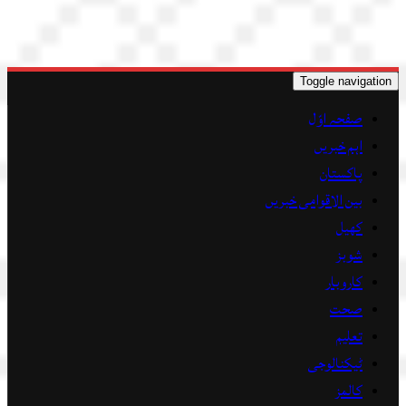
Toggle navigation
صفحہ اوّل
اہم خبریں
پاکستان
بین الاقوامی خبریں
کھیل
شوبز
کاروبار
صحت
تعلیم
ٹیکنالوجی
کالمز