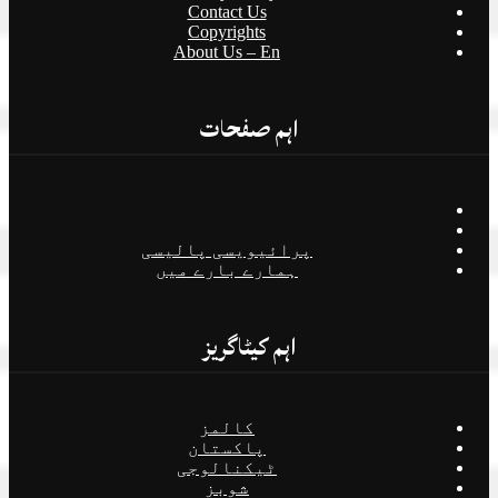
Contact Us
Copyrights
About Us – En
اہم صفحات
پرائیویسی پالیسی
ہمارے بارے میں
اہم کیٹاگریز
کالمز
پاکستان
ٹیکنالوجی
شوبز