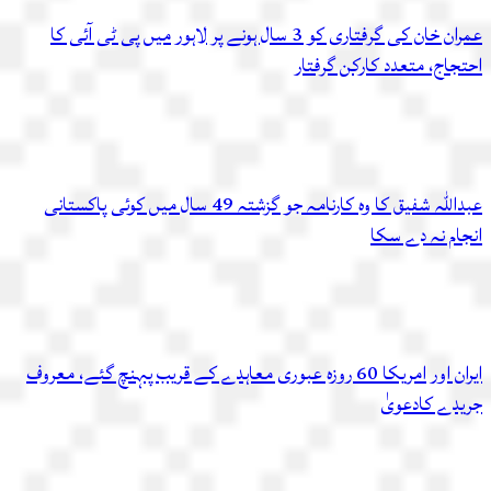
عمران خان کی گرفتاری کو 3 سال ہونے پر لاہور میں پی ٹی آئی کا
احتجاج، متعدد کارکن گرفتار
عبداللہ شفیق کا وہ کارنامہ جو گزشتہ 49 سال میں کوئی پاکستانی
انجام نہ دے سکا
ایران اور امریکا 60 روزہ عبوری معاہدے کے قریب پہنچ گئے، معروف
جریدے کادعویٰ