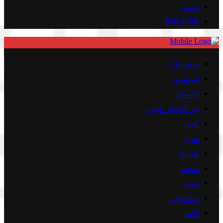
ویڈیوز
ENGLISH
صفحہ اوّل
اہم خبریں
پاکستان
بین الاقوامی خبریں
کھیل
شوبز
کاروبار
صحت
تعلیم
ٹیکنالوجی
کالمز