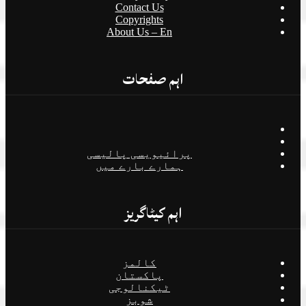
Contact Us
Copyrights
About Us – En
اہم صفحات
پرائیویسی پالیسی
ہمارے بارے میں
اہم کیٹاگریز
کالمز
پاکستان
ٹیکنالوجی
شوبز