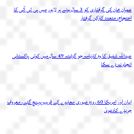
عمران خان کی گرفتاری کو 3 سال ہونے پر لاہور میں پی ٹی آئی کا
احتجاج، متعدد کارکن گرفتار
عبداللہ شفیق کا وہ کارنامہ جو گزشتہ 49 سال میں کوئی پاکستانی
انجام نہ دے سکا
ایران اور امریکا 60 روزہ عبوری معاہدے کے قریب پہنچ گئے، معروف
جریدے کادعویٰ