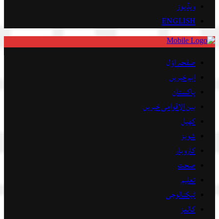
ویڈیوز
ENGLISH
صفحہ اوّل
اہم خبریں
پاکستان
بین الاقوامی خبریں
کھیل
شوبز
کاروبار
صحت
تعلیم
ٹیکنالوجی
کالمز