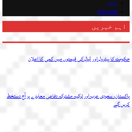
ویڈیوز
ENGLISH
اہم خبریں
حکومت کا پیٹرول اور ڈیزل کی قیمتوں میں کمی کا اعلان
پاکستان، سعودی عرب اور ترکیہ مشترکہ دفاعی معاہدے پر آج دستخط
کریں گے