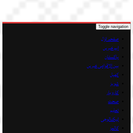
Toggle navigation
صفحہ اوّل
اہم خبریں
پاکستان
بین الاقوامی خبریں
کھیل
شوبز
کاروبار
صحت
تعلیم
ٹیکنالوجی
کالمز