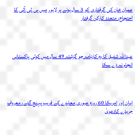
عمران خان کی گرفتاری کو 3 سال ہونے پر لاہور میں پی ٹی آئی کا
احتجاج، متعدد کارکن گرفتار
عبداللہ شفیق کا وہ کارنامہ جو گزشتہ 49 سال میں کوئی پاکستانی
انجام نہ دے سکا
ایران اور امریکا 60 روزہ عبوری معاہدے کے قریب پہنچ گئے، معروف
جریدے کادعویٰ