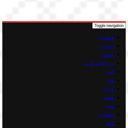
Toggle navigation
صفحہ اوّل
اہم خبریں
پاکستان
بین الاقوامی خبریں
کھیل
شوبز
کاروبار
صحت
تعلیم
ٹیکنالوجی
کالمز