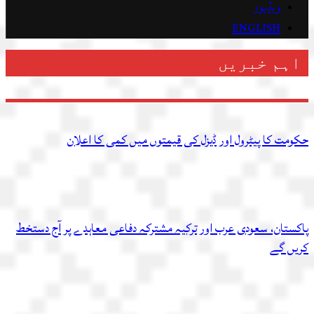
ویڈیوز
ENGLISH
اہم خبریں
حکومت کا پیٹرول اور ڈیزل کی قیمتوں میں کمی کا اعلان
پاکستان، سعودی عرب اور ترکیہ مشترکہ دفاعی معاہدے پر آج دستخط
کریں گے