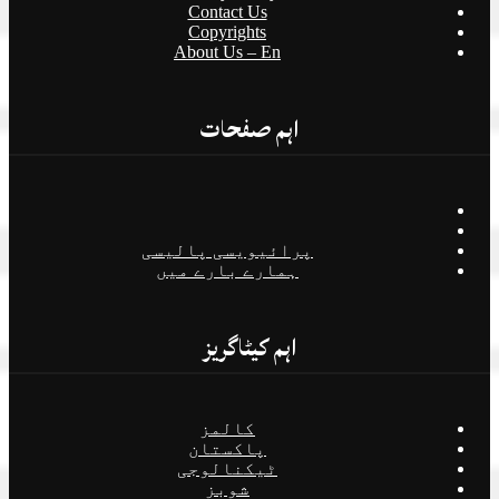
Contact Us
Copyrights
About Us – En
اہم صفحات
پرائیویسی پالیسی
ہمارے بارے میں
اہم کیٹاگریز
کالمز
پاکستان
ٹیکنالوجی
شوبز