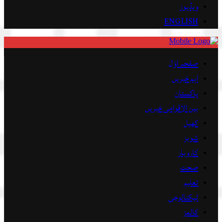
ویڈیوز
ENGLISH
صفحہ اوّل
اہم خبریں
پاکستان
بین الاقوامی خبریں
کھیل
شوبز
کاروبار
صحت
تعلیم
ٹیکنالوجی
کالمز