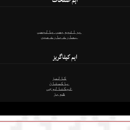
اہم صفحات
پرائیویسی پالیسی
ہمارے بارے میں
اہم کیٹاگریز
کالمز
پاکستان
ٹیکنالوجی
شوبز