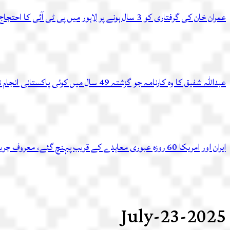
عمران خان کی گرفتاری کو 3 سال ہونے پر لاہور میں پی ٹی آئی کا احتجاج، متعدد کارکن گرفتار
عبداللہ شفیق کا وہ کارنامہ جو گزشتہ 49 سال میں کوئی پاکستانی انجام نہ دے سکا
ایران اور امریکا 60 روزہ عبوری معاہدے کے قریب پہنچ گئے، معروف جریدے کادعویٰ
2025-July-23