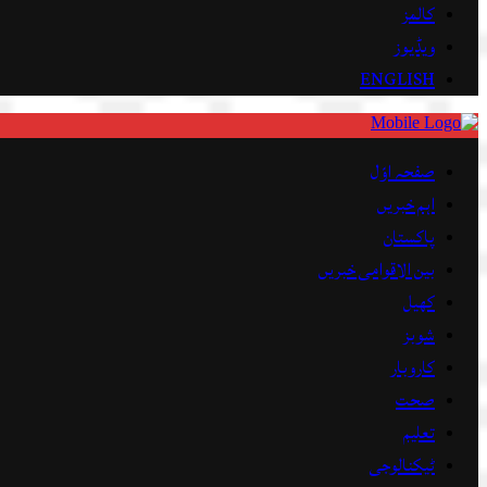
کالمز
ویڈیوز
ENGLISH
صفحہ اوّل
اہم خبریں
پاکستان
بین الاقوامی خبریں
کھیل
شوبز
کاروبار
صحت
تعلیم
ٹیکنالوجی