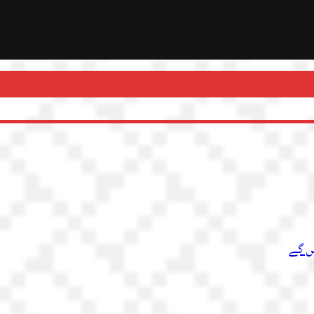
یں گے