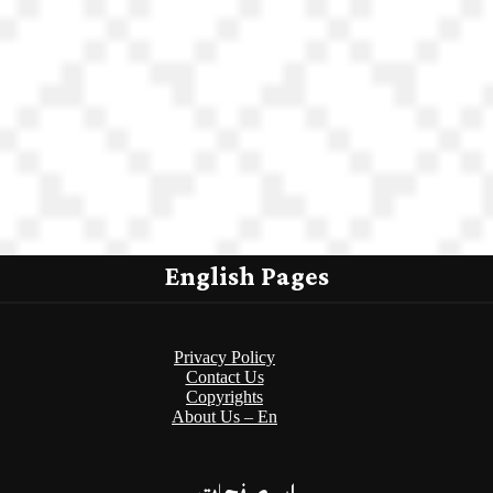
English Pages
Privacy Policy
Contact Us
Copyrights
About Us – En