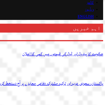
کالمز
ویڈیوز
ENGLISH
اہم خبریں
حکومت کا پیٹرول اور ڈیزل کی قیمتوں میں کمی کا اعلان
پاکستان، سعودی عرب اور ترکیہ مشترکہ دفاعی معاہدے پر آج دستخط کر