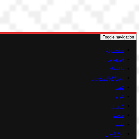
Toggle navigation
صفحہ اوّل
اہم خبریں
پاکستان
بین الاقوامی خبریں
کھیل
شوبز
کاروبار
صحت
تعلیم
ٹیکنالوجی