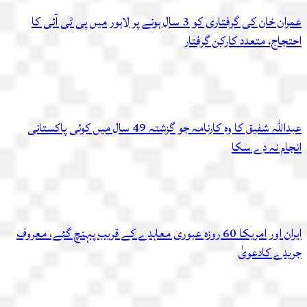
عمران خان کی گرفتاری کو 3 سال ہونے پر لاہور میں پی ٹی آئی کا
احتجاج، متعدد کارکن گرفتار
عبداللہ شفیق کا وہ کارنامہ جو گزشتہ 49 سال میں کوئی پاکستانی
انجام نہ دے سکا
ایران اور امریکا 60 روزہ عبوری معاہدے کے قریب پہنچ گئے، معروف
جریدے کادعویٰ