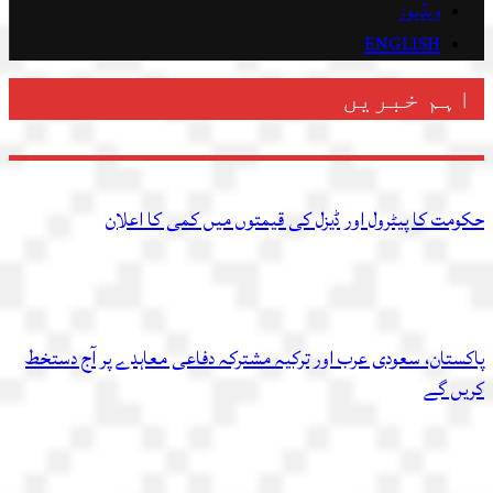
ویڈیوز
ENGLISH
اہم خبریں
حکومت کا پیٹرول اور ڈیزل کی قیمتوں میں کمی کا اعلان
پاکستان، سعودی عرب اور ترکیہ مشترکہ دفاعی معاہدے پر آج دستخط
کریں گے