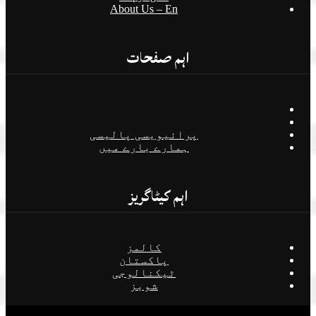
About Us – En
اہم صفحات
پرائیویسی پالیسی
ہمارے بارے میں
اہم کیٹاگریز
کالمز
پاکستان
ٹیکنالوجی
شوبز