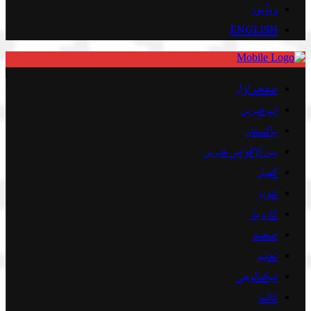
ویڈیوز
ENGLISH
صفحہ اوّل
اہم خبریں
پاکستان
بین الاقوامی خبریں
کھیل
شوبز
کاروبار
صحت
تعلیم
ٹیکنالوجی
کالمز