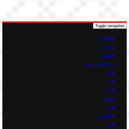
Toggle navigation
صفحہ اوّل
اہم خبریں
پاکستان
بین الاقوامی خبریں
کھیل
شوبز
کاروبار
صحت
تعلیم
ٹیکنالوجی
کالمز