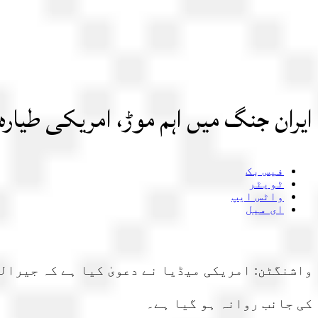
ایران جنگ میں اہم موڑ، امریکی طیارہ
فیس بک
ٹویٹر
واٹس ایپ
ای میل
واشنگٹن: امریکی میڈیا نے دعویٰ کیا ہے کہ جیرال
کی جانب روانہ ہو گیا ہے۔