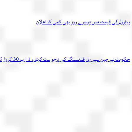
پیٹرول کی قیمت میں دوسرے روز بھی کمی کا اعلان
حکومت نے چین سے ری فنانسنگ کی درخواست کردی، 1 ارب 30 کروڑ ڈالر اسی ماہ دوبارہ ملنے کا امکان