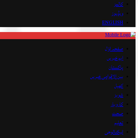
کالمز
ویڈیوز
ENGLISH
صفحہ اوّل
اہم خبریں
پاکستان
بین الاقوامی خبریں
کھیل
شوبز
کاروبار
صحت
تعلیم
ٹیکنالوجی