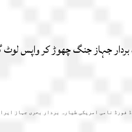
 بردار جہاز جنگ چھوڑ کر واپس لوٹ گ
ڈ فورڈ نامی امریکی طیارہ بردار بحری جہاز ایران