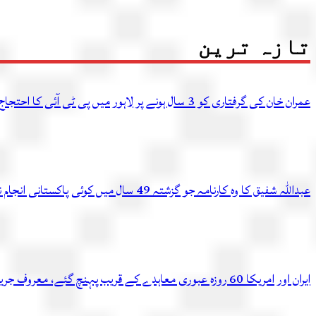
تازہ ترین
عمران خان کی گرفتاری کو 3 سال ہونے پر لاہور میں پی ٹی آئی کا احتجاج، متعدد کارکن گرفتار
عبداللہ شفیق کا وہ کارنامہ جو گزشتہ 49 سال میں کوئی پاکستانی انجام نہ دے سکا
ایران اور امریکا 60 روزہ عبوری معاہدے کے قریب پہنچ گئے، معروف جریدے کادعویٰ