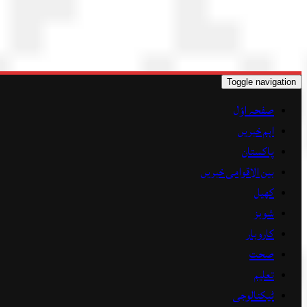
Toggle navigation
صفحہ اوّل
اہم خبریں
پاکستان
بین الاقوامی خبریں
کھیل
شوبز
کاروبار
صحت
تعلیم
ٹیکنالوجی