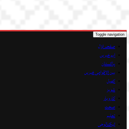
Toggle navigation
صفحہ اوّل
اہم خبریں
پاکستان
بین الاقوامی خبریں
کھیل
شوبز
کاروبار
صحت
تعلیم
ٹیکنالوجی