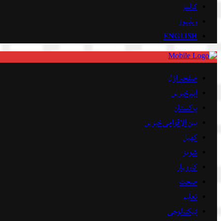
کالمز
ویڈیوز
ENGLISH
صفحہ اوّل
اہم خبریں
پاکستان
بین الاقوامی خبریں
کھیل
شوبز
کاروبار
صحت
تعلیم
ٹیکنالوجی