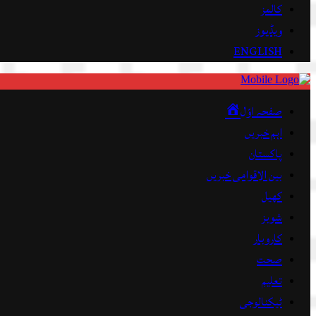
کالمز
ویڈیوز
ENGLISH
صفحہ اوّل
اہم خبریں
پاکستان
بین الاقوامی خبریں
کھیل
شوبز
کاروبار
صحت
تعلیم
ٹیکنالوجی