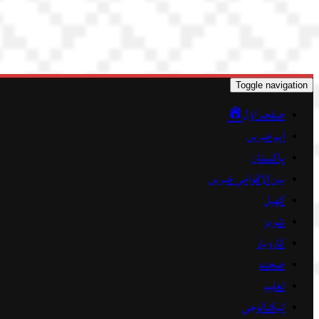
Toggle navigation
صفحہ اوّل
اہم خبریں
پاکستان
بین الاقوامی خبریں
کھیل
شوبز
کاروبار
صحت
تعلیم
ٹیکنالوجی