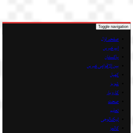
Toggle navigation
صفحہ اوّل
اہم خبریں
پاکستان
بین الاقوامی خبریں
کھیل
شوبز
کاروبار
صحت
تعلیم
ٹیکنالوجی
کالمز