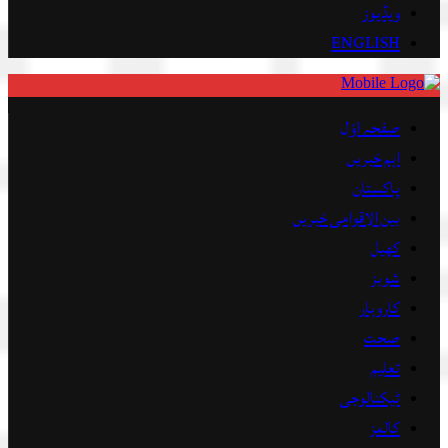
ویڈیوز
ENGLISH
صفحہ اوّل
اہم خبریں
پاکستان
بین الاقوامی خبریں
کھیل
شوبز
کاروبار
صحت
تعلیم
ٹیکنالوجی
کالمز