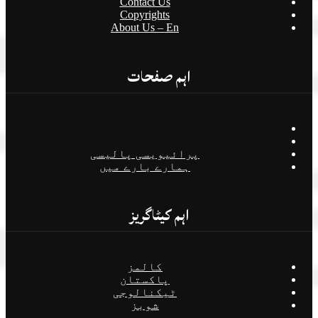
Contact Us
Copyrights
About Us – En
اہم صفحات
پرائیویسی پالیسی
ہمارے بارے میں
اہم کیٹاگریز
کالمز
پاکستان
ٹیکنالوجی
شوبز