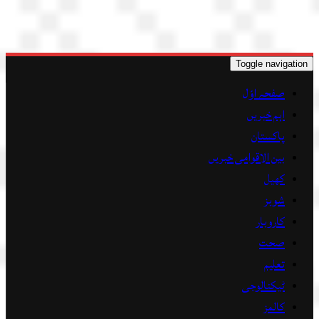
Toggle navigation
صفحہ اوّل
اہم خبریں
پاکستان
بین الاقوامی خبریں
کھیل
شوبز
کاروبار
صحت
تعلیم
ٹیکنالوجی
کالمز