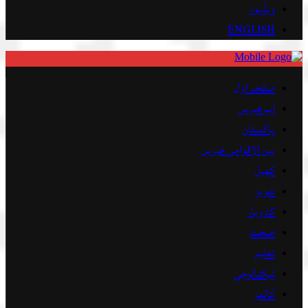
ویڈیوز
ENGLISH
صفحہ اوّل
اہم خبریں
پاکستان
بین الاقوامی خبریں
کھیل
شوبز
کاروبار
صحت
تعلیم
ٹیکنالوجی
کالمز