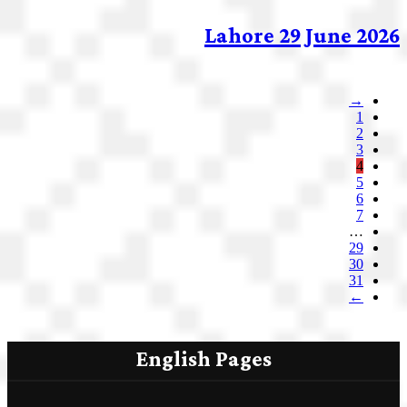
Lahore 29 June 2026
→
1
2
3
4
5
6
7
…
29
30
31
←
English Pages