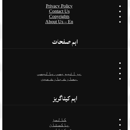
Privacy Policy
Contact Us
Copyrights
About Us – En
اہم صفحات
پرائیویسی پالیسی
ہمارے بارے میں
اہم کیٹاگریز
کالمز
پاکستان
ٹیکنالوجی