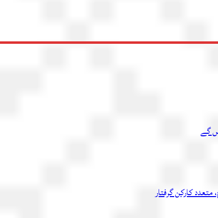
یں گے