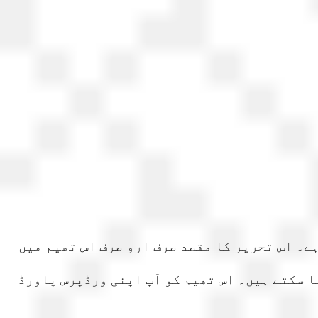
ے۔ اس تحریر کا مقصد صرف ارو صرف اس تھیم میں
ا سکتے ہیں۔ اس تھیم کو آپ اپنی ورڈپرس پاورڈ