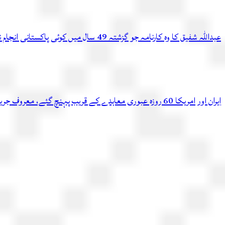
عبداللہ شفیق کا وہ کارنامہ جو گزشتہ 49 سال میں کوئی پاکستانی انجام نہ دے سکا
ایران اور امریکا 60 روزہ عبوری معاہدے کے قریب پہنچ گئے، معروف جریدے کادعویٰ