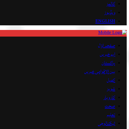
کالمز
ویڈیوز
ENGLISH
صفحہ اوّل
اہم خبریں
پاکستان
بین الاقوامی خبریں
کھیل
شوبز
کاروبار
صحت
تعلیم
ٹیکنالوجی