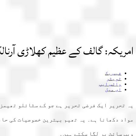
امریکہ: گالف کے عظیم کھلاڑی آرنالڈ پ
فیس بک
ٹویٹر
واٹس ایپ
ای میل
یہ تحریر ایک فرضی تحریر ہے جو کے سٹائلو تھیمز 
مواد دکھانا ہے۔ یہ تھیم بہترین خصوصیات کی حامل
ویب سائٹ پر لگا سکتے ہیں۔