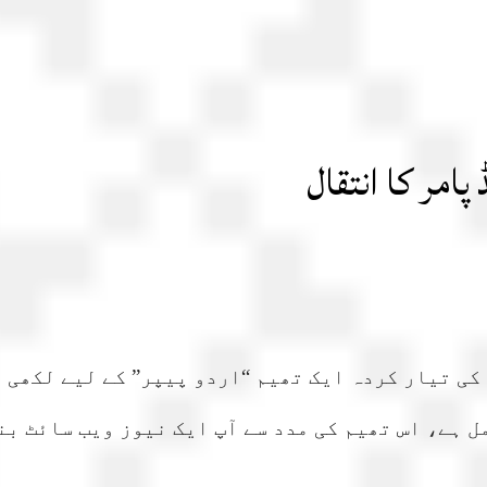
امر کا انتقال
کی تیار کردہ ایک تھیم “اردو پیپر” کے لیے لکھی ہ
 ہے، اس تھیم کی مدد سے آپ ایک نیوز ویب سائٹ بن