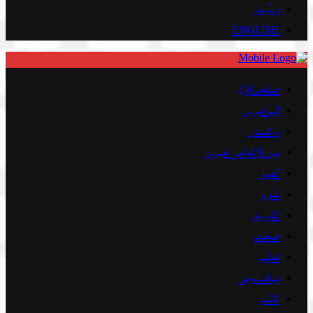
ویڈیوز
ENGLISH
صفحہ اوّل
اہم خبریں
پاکستان
بین الاقوامی خبریں
کھیل
شوبز
کاروبار
صحت
تعلیم
ٹیکنالوجی
کالمز