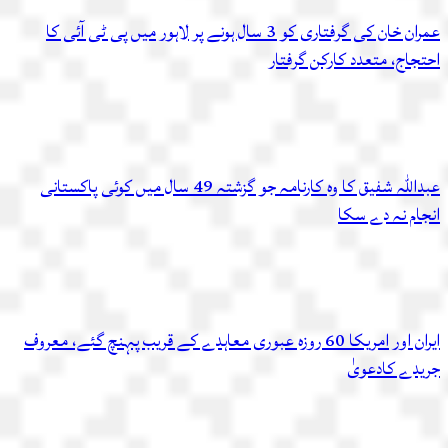
عمران خان کی گرفتاری کو 3 سال ہونے پر لاہور میں پی ٹی آئی کا
احتجاج، متعدد کارکن گرفتار
عبداللہ شفیق کا وہ کارنامہ جو گزشتہ 49 سال میں کوئی پاکستانی
انجام نہ دے سکا
ایران اور امریکا 60 روزہ عبوری معاہدے کے قریب پہنچ گئے، معروف
جریدے کادعویٰ