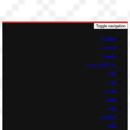
Toggle navigation
صفحہ اوّل
اہم خبریں
پاکستان
بین الاقوامی خبریں
کھیل
شوبز
کاروبار
صحت
تعلیم
ٹیکنالوجی
کالمز