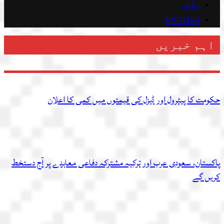
ویڈیوز
ENGLISH
اہم خبریں
حکومت کا پیٹرول اور ڈیزل کی قیمتوں میں کمی کا اعلان
پاکستان، سعودی عرب اور ترکیہ مشترکہ دفاعی معاہدے پر آج دستخط
کریں گے