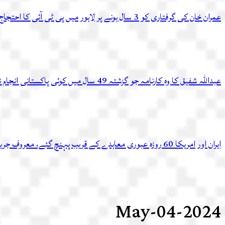
عمران خان کی گرفتاری کو 3 سال ہونے پر لاہور میں پی ٹی آئی کا احتجاج، متعدد کارکن گرفتار
عبداللہ شفیق کا وہ کارنامہ جو گزشتہ 49 سال میں کوئی پاکستانی انجام نہ دے سکا
ایران اور امریکا 60 روزہ عبوری معاہدے کے قریب پہنچ گئے، معروف جریدے کادعویٰ
2024-May-04