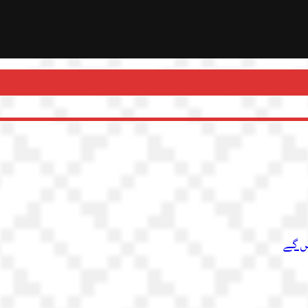
یں گے