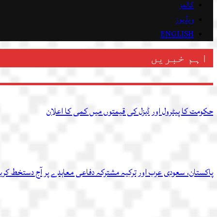
کالمز
ویڈیوز
ENGLISH
اہم خبریں
حکومت کا پیٹرول اور ڈیزل کی قیمتوں میں کمی کا اعلان
پاکستان، سعودی عرب اور ترکیہ مشترکہ دفاعی معاہدے پر آج دستخط کر