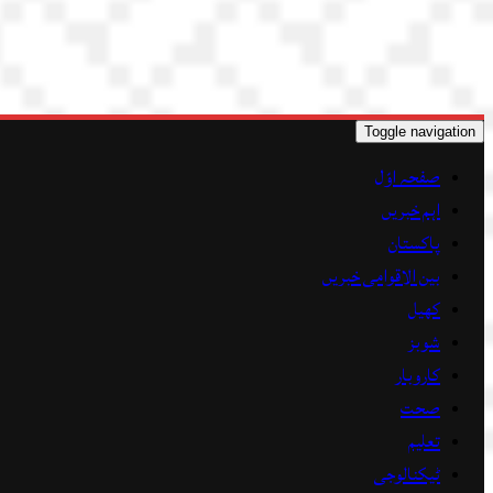
Toggle navigation
صفحہ اوّل
اہم خبریں
پاکستان
بین الاقوامی خبریں
کھیل
شوبز
کاروبار
صحت
تعلیم
ٹیکنالوجی