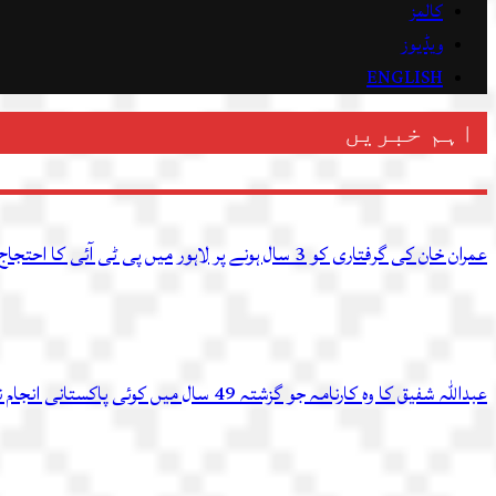
کالمز
ویڈیوز
ENGLISH
اہم خبریں
عمران خان کی گرفتاری کو 3 سال ہونے پر لاہور میں پی ٹی آئی کا احتجاج، متعدد کارکن گرفتار
عبداللہ شفیق کا وہ کارنامہ جو گزشتہ 49 سال میں کوئی پاکستانی انجام نہ دے سکا