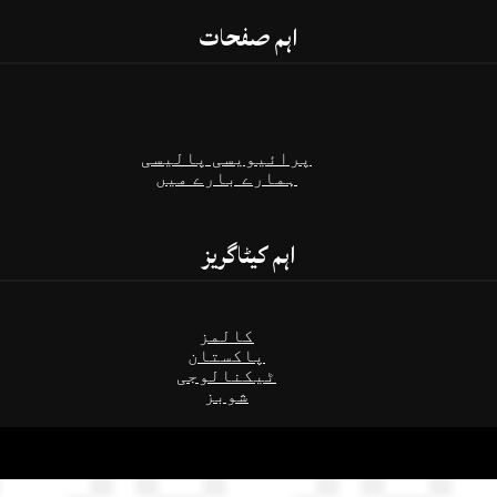
اہم صفحات
پرائیویسی پالیسی
ہمارے بارے میں
اہم کیٹاگریز
کالمز
پاکستان
ٹیکنالوجی
شوبز