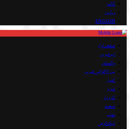
کالمز
ویڈیوز
ENGLISH
صفحہ اوّل
اہم خبریں
پاکستان
بین الاقوامی خبریں
کھیل
شوبز
کاروبار
صحت
تعلیم
ٹیکنالوجی