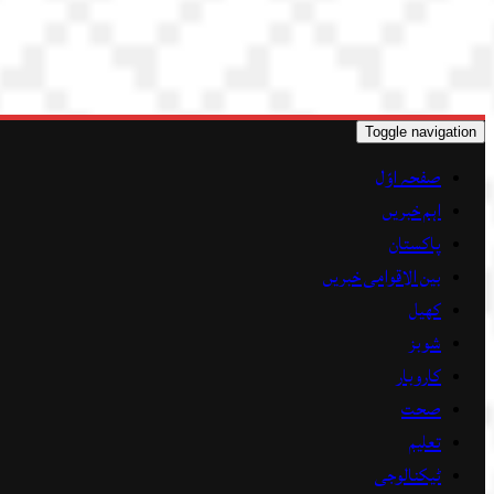
Toggle navigation
صفحہ اوّل
اہم خبریں
پاکستان
بین الاقوامی خبریں
کھیل
شوبز
کاروبار
صحت
تعلیم
ٹیکنالوجی