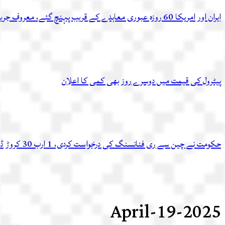
ایران اور امریکا 60 روزہ عبوری معاہدے کے قریب پہنچ گئے، معروف جریدے کادعویٰ
پیٹرول کی قیمت میں دوسرے روز بھی کمی کا اعلان
حکومت نے چین سے ری فنانسنگ کی درخواست کردی، 1 ارب 30 کروڑ ڈالر اسی ماہ دوبارہ ملنے کا امکان
2025-April-19