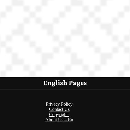
English Pages
Privacy Policy
Contact Us
Copyrights
About Us – En