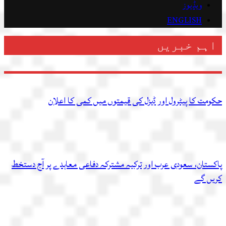
ویڈیوز
ENGLISH
اہم خبریں
حکومت کا پیٹرول اور ڈیزل کی قیمتوں میں کمی کا اعلان
پاکستان، سعودی عرب اور ترکیہ مشترکہ دفاعی معاہدے پر آج دستخط
کریں گے