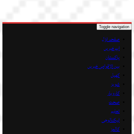
Toggle navigation
صفحہ اوّل
اہم خبریں
پاکستان
بین الاقوامی خبریں
کھیل
شوبز
کاروبار
صحت
تعلیم
ٹیکنالوجی
کالمز