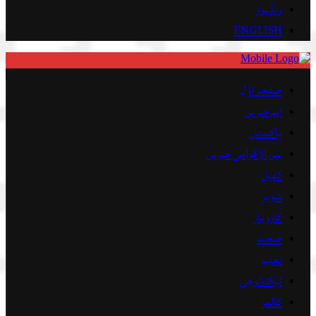
ویڈیوز
ENGLISH
صفحہ اوّل
اہم خبریں
پاکستان
بین الاقوامی خبریں
کھیل
شوبز
کاروبار
صحت
تعلیم
ٹیکنالوجی
کالمز