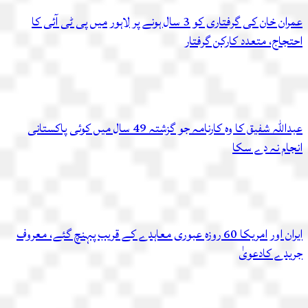
عمران خان کی گرفتاری کو 3 سال ہونے پر لاہور میں پی ٹی آئی کا
احتجاج، متعدد کارکن گرفتار
عبداللہ شفیق کا وہ کارنامہ جو گزشتہ 49 سال میں کوئی پاکستانی
انجام نہ دے سکا
ایران اور امریکا 60 روزہ عبوری معاہدے کے قریب پہنچ گئے، معروف
جریدے کادعویٰ