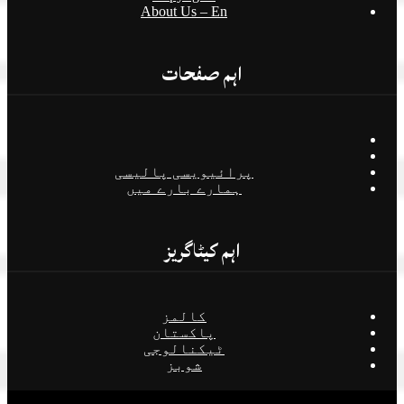
About Us – En
اہم صفحات
پرائیویسی پالیسی
ہمارے بارے میں
اہم کیٹاگریز
کالمز
پاکستان
ٹیکنالوجی
شوبز