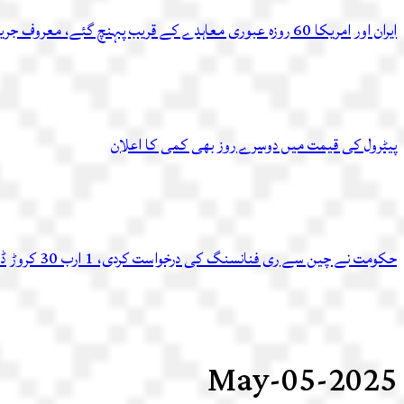
ایران اور امریکا 60 روزہ عبوری معاہدے کے قریب پہنچ گئے، معروف جریدے کادعویٰ
پیٹرول کی قیمت میں دوسرے روز بھی کمی کا اعلان
حکومت نے چین سے ری فنانسنگ کی درخواست کردی، 1 ارب 30 کروڑ ڈالر اسی ماہ دوبارہ ملنے کا امکان
2025-May-05