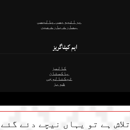
پرائیویسی پالیسی
ہمارے بارے میں
اہم کیٹاگریز
کالمز
پاکستان
ٹیکنالوجی
شوبز
لاش ہے تو یہاں نیچے دئے گئے 