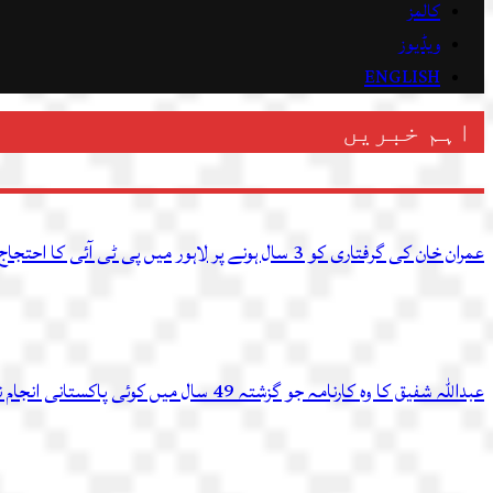
کالمز
ویڈیوز
ENGLISH
اہم خبریں
عمران خان کی گرفتاری کو 3 سال ہونے پر لاہور میں پی ٹی آئی کا احتجاج، متعدد کارکن گرفتار
عبداللہ شفیق کا وہ کارنامہ جو گزشتہ 49 سال میں کوئی پاکستانی انجام نہ دے سکا