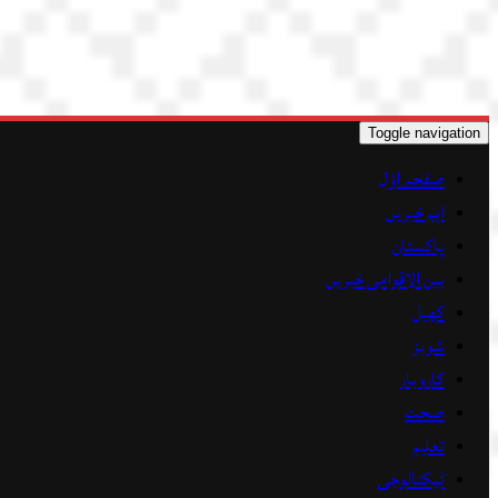
Toggle navigation
صفحہ اوّل
اہم خبریں
پاکستان
بین الاقوامی خبریں
کھیل
شوبز
کاروبار
صحت
تعلیم
ٹیکنالوجی