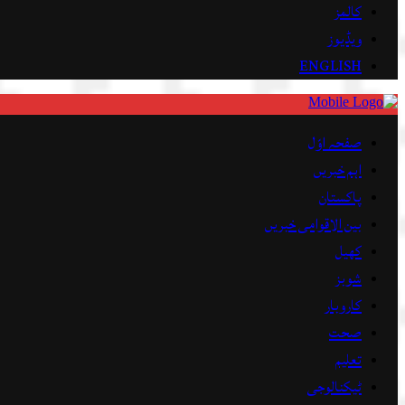
کالمز
ویڈیوز
ENGLISH
صفحہ اوّل
اہم خبریں
پاکستان
بین الاقوامی خبریں
کھیل
شوبز
کاروبار
صحت
تعلیم
ٹیکنالوجی