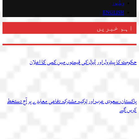
ویڈیوز
ENGLISH
اہم خبریں
حکومت کا پیٹرول اور ڈیزل کی قیمتوں میں کمی کا اعلان
پاکستان، سعودی عرب اور ترکیہ مشترکہ دفاعی معاہدے پر آج دستخط
کریں گے