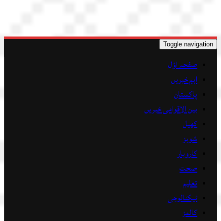
Toggle navigation
صفحہ اوّل
اہم خبریں
پاکستان
بین الاقوامی خبریں
کھیل
شوبز
کاروبار
صحت
تعلیم
ٹیکنالوجی
کالمز