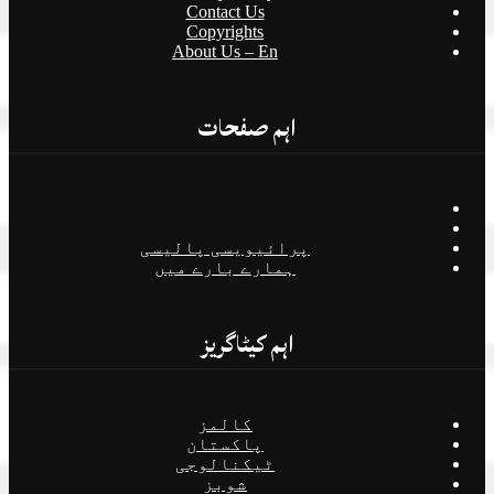
Contact Us
Copyrights
About Us – En
اہم صفحات
پرائیویسی پالیسی
ہمارے بارے میں
اہم کیٹاگریز
کالمز
پاکستان
ٹیکنالوجی
شوبز