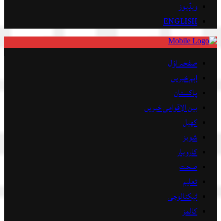
ویڈیوز
ENGLISH
صفحہ اوّل
اہم خبریں
پاکستان
بین الاقوامی خبریں
کھیل
شوبز
کاروبار
صحت
تعلیم
ٹیکنالوجی
کالمز