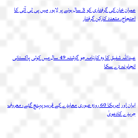
عمران خان کی گرفتاری کو 3 سال ہونے پر لاہور میں پی ٹی آئی کا
احتجاج، متعدد کارکن گرفتار
عبداللہ شفیق کا وہ کارنامہ جو گزشتہ 49 سال میں کوئی پاکستانی
انجام نہ دے سکا
ایران اور امریکا 60 روزہ عبوری معاہدے کے قریب پہنچ گئے، معروف
جریدے کادعویٰ