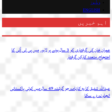
ویڈیوز
ENGLISH
اہم خبریں
عمران خان کی گرفتاری کو 3 سال ہونے پر لاہور میں پی ٹی آئی کا
احتجاج، متعدد کارکن گرفتار
عبداللہ شفیق کا وہ کارنامہ جو گزشتہ 49 سال میں کوئی پاکستانی
انجام نہ دے سکا