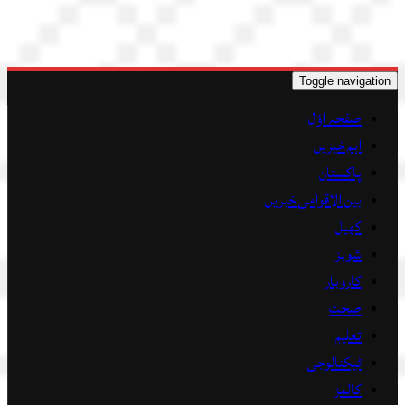
Toggle navigation
صفحہ اوّل
اہم خبریں
پاکستان
بین الاقوامی خبریں
کھیل
شوبز
کاروبار
صحت
تعلیم
ٹیکنالوجی
کالمز