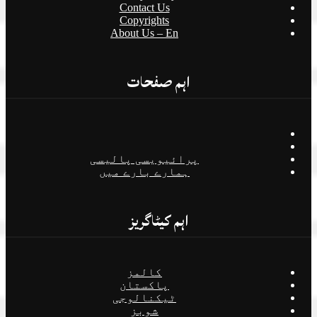
Contact Us
Copyrights
About Us – En
اہم صفحات
پرائیویسی پالیسی
ہمارے بارے میں
اہم کیٹاگریز
کالمز
پاکستان
ٹیکنالوجی
شوبز