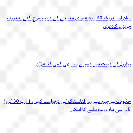
ایران اور امریکا 60 روزہ عبوری معاہدے کے قریب پہنچ گئے، معروف
جریدے کادعویٰ
پیٹرول کی قیمت میں دوسرے روز بھی کمی کا اعلان
حکومت نے چین سے ری فنانسنگ کی درخواست کردی، 1 ارب 30 کروڑ
ڈالر اسی ماہ دوبارہ ملنے کا امکان