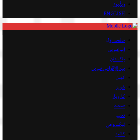
ویڈیوز
ENGLISH
صفحہ اوّل
اہم خبریں
پاکستان
بین الاقوامی خبریں
کھیل
شوبز
کاروبار
صحت
تعلیم
ٹیکنالوجی
کالمز