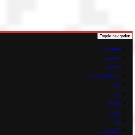
Toggle navigation
صفحہ اوّل
اہم خبریں
پاکستان
بین الاقوامی خبریں
کھیل
شوبز
کاروبار
صحت
تعلیم
ٹیکنالوجی