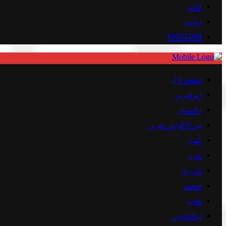
کالمز
ویڈیوز
ENGLISH
صفحہ اوّل
اہم خبریں
پاکستان
بین الاقوامی خبریں
کھیل
شوبز
کاروبار
صحت
تعلیم
ٹیکنالوجی