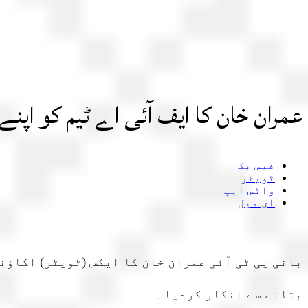
عمران خان کا ایف آئی اے ٹیم کو اپنے
فیس بک
ٹویٹر
واٹس ایپ
ای میل
بانی پی ٹی آئی عمران خان کا ایکس (ٹویٹر) اکاؤن
بتانے سے انکار کردیا۔