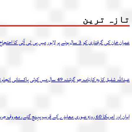
تازہ ترین
عمران خان کی گرفتاری کو 3 سال ہونے پر لاہور میں پی ٹی آئی کا احتجاج، متعدد کارکن گرفتار
عبداللہ شفیق کا وہ کارنامہ جو گزشتہ 49 سال میں کوئی پاکستانی انجام نہ دے سکا
ایران اور امریکا 60 روزہ عبوری معاہدے کے قریب پہنچ گئے، معروف جریدے کادعویٰ