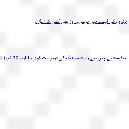
پیٹرول کی قیمت میں دوسرے روز بھی کمی کا اعلان
حکومت نے چین سے ری فنانسنگ کی درخواست کردی، 1 ارب 30 کروڑ ڈالر اسی ماہ دوبارہ ملنے کا امکان