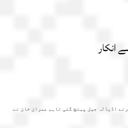
سے انکار
رنے اڈیالہ جیل پہنچ گئی تاہم عمران خان نے